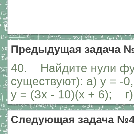
Предыдущая задача 
40. Найдите нули фу
существуют): а) у = -0,
у = (Зх - 10)(х + 6); г) 
Следующая задача №