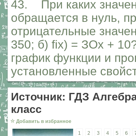
43. При каких значени
обращается в нуль, п
отрицательные значения
350; б) fix) = ЗОх + 
график функции и пр
установленные свойст
Источник: ГДЗ Алгебра
класс
☆
Добавить в избранное
1
2
3
4
5
6