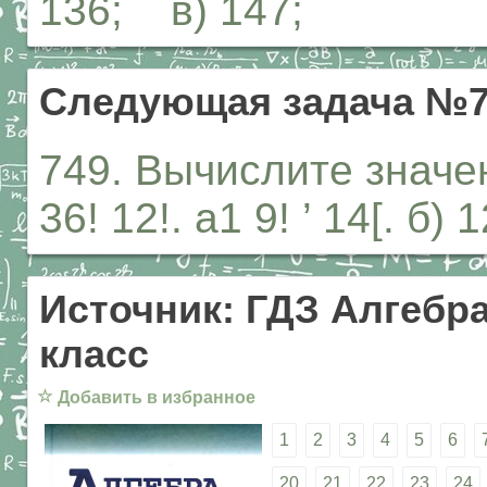
136; в) 147;
Следующая задача №7
749. Вычислите знач
36! 12!. а1 9! ’ 14[. б) 1
Источник: ГДЗ Алгебра
класс
☆
Добавить в избранное
1
2
3
4
5
6
20
21
22
23
24