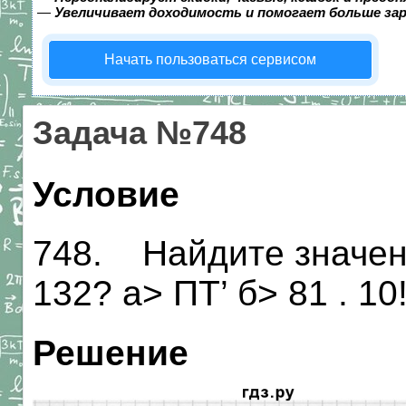
—
Увеличивает доходимость и помогает больше за
Начать пользоваться сервисом
Задача №748
Условие
748. Найдите значени
132? а> ПТ’ б> 81 . 10!’ 
Решение