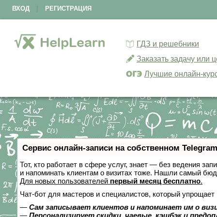
ВХОД
|
РЕГИСТРАЦИЯ
ГДЗ и решебники
Заказать задачу или 
Лучшие онлайн-кур
Сервис онлайн-записи на собственном Telegram
Тот, кто работает в сфере услуг, знает — без ведения зап
и напоминать клиентам о визитах тоже. Нашли самый бю
Для новых пользователей
первый месяц бесплатно
.
Чат-бот для мастеров и специалистов, который упрощает 
—
Сам записывает клиентов и напоминает им о виз
—
Персонализирует скидки, чаевые, кэшбэк и предо