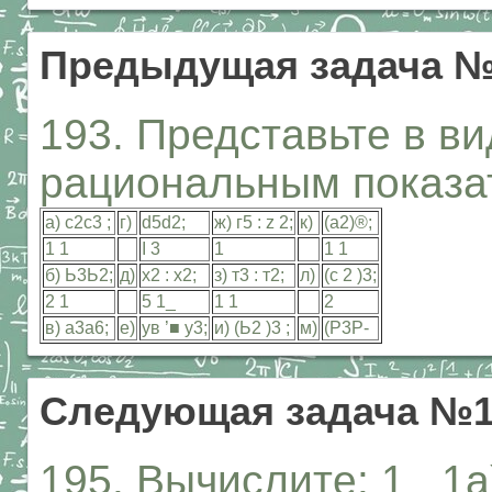
Предыдущая задача №
193. Представьте в ви
рациональным показат
а) с2с3 ;
г)
d5d2;
ж) г5 : z 2;
к)
(а2)®;
1 1
I 3
1
1 1
б) Ь3Ь2;
д)
х2 : х2;
з) т3 : т2;
л)
(с 2 )3;
2 1
5 1_
1 1
2
в) а3а6;
е)
ув ’■ у3;
и) (Ь2 )3 ;
м)
(Р3Р-
Следующая задача №1
195. Вычислите: 1 _1a)