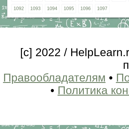
1092
1093
1094
1095
1096
1097
[c] 2022 / HelpLearn
п
Правообладателям
•
По
•
Политика ко