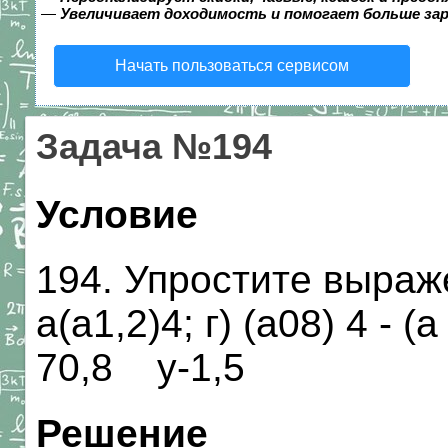
—
Увеличивает доходимость и помогает больше за
Начать пользоваться сервисом
Задача №194
Условие
194. Упростите выражен
а(а1,2)4; г) (а08) 4 - (
70,8 у-1,5
Решение