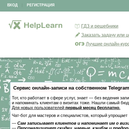
ВХОД
|
РЕГИСТРАЦИЯ
ГДЗ и решебники
Заказать задачу или 
Лучшие онлайн-кур
Сервис онлайн-записи на собственном Telegram
Тот, кто работает в сфере услуг, знает — без ведения зап
и напоминать клиентам о визитах тоже. Нашли самый бю
Для новых пользователей
первый месяц бесплатно
.
Чат-бот для мастеров и специалистов, который упрощает 
—
Сам записывает клиентов и напоминает им о виз
—
Персонализирует скидки, чаевые, кэшбэк и предо