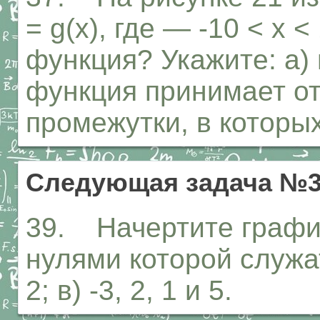
= g(x), где — -10 < х 
функция? Укажите: а)
функция принимает от
промежутки, в которы
Следующая задача №
39. Начертите график
нулями которой служат ч
2; в) -3, 2, 1 и 5.