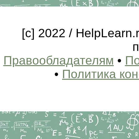
[c] 2022 / HelpLearn
п
Правообладателям
•
По
•
Политика ко