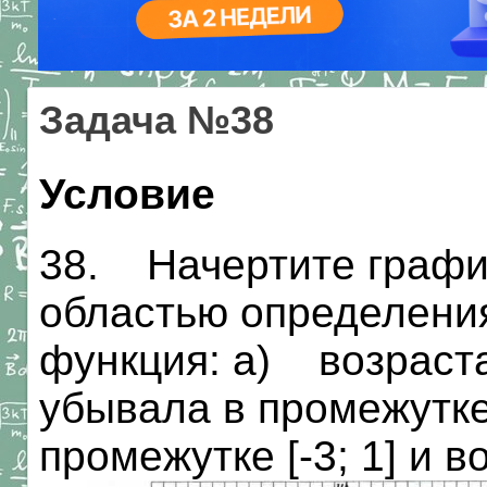
Задача №38
Условие
38. Начертите график
областью определения 
функция: а) возрастал
убывала в промежутке
промежутке [-3; 1] и в