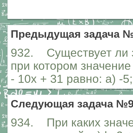
Предыдущая задача №
932. Существует ли 
при котором значение
- 10х + 31 равно: а) -5;
Следующая задача №9
934. При каких значе