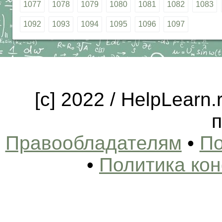
1077
1078
1079
1080
1081
1082
1083
1092
1093
1094
1095
1096
1097
[c] 2022 / HelpLearn
п
Правообладателям
•
По
•
Политика ко