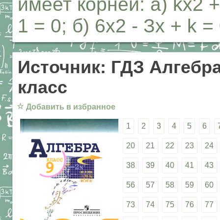
имеет корней: а) kx2 +
1 = 0; б) 6х2 - Зх + k =
Источник: ГДЗ Алгебра
класс
☆
Добавить в избранное
1
2
3
4
5
6
20
21
22
23
24
38
39
40
41
43
56
57
58
59
60
73
74
75
76
77