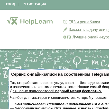
ВХОД
|
РЕГИСТРАЦИЯ
ГДЗ и решебники
Заказать задачу или 
Лучшие онлайн-кур
Сервис онлайн-записи на собственном Telegram
Тот, кто работает в сфере услуг, знает — без ведения зап
и напоминать клиентам о визитах тоже. Нашли самый бю
Для новых пользователей
первый месяц бесплатно
.
Чат-бот для мастеров и специалистов, который упрощает 
—
Сам записывает клиентов и напоминает им о виз
—
Персонализирует скидки, чаевые, кэшбэк и предо