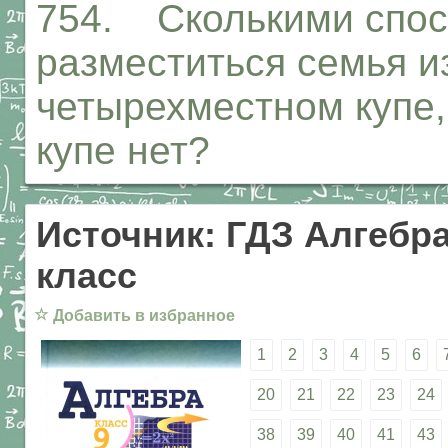
754. Сколькими спо
разместиться семья из
четырехместном купе,
купе нет?
Источник: ГДЗ Алгебра
класс
☆
Добавить в избранное
1
2
3
4
5
6
20
21
22
23
24
38
39
40
41
43