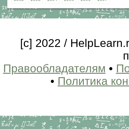
[c] 2022 / HelpLearn
п
Правообладателям
•
По
•
Политика ко