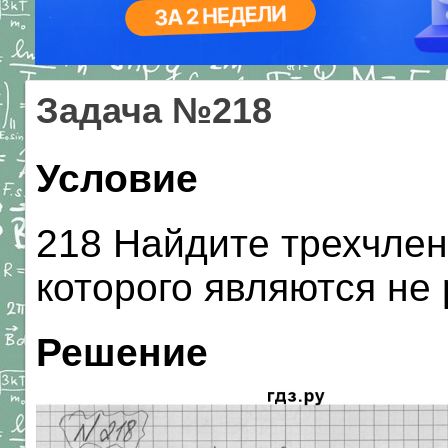
Задача №218
Условие
218 Найдите трехчлен 
которого являются не 
Решение