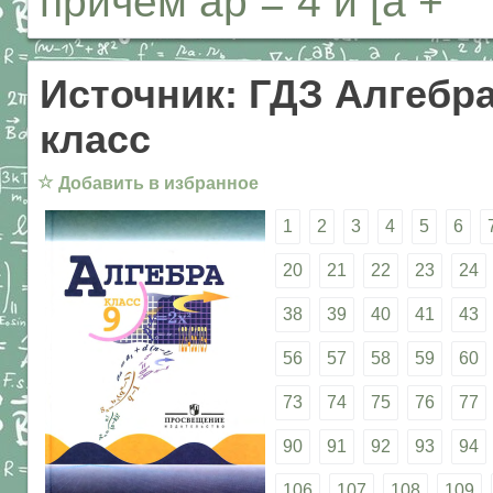
причем ар = 4 и [а + 
Источник: ГДЗ Алгебра
класс
☆
Добавить в избранное
1
2
3
4
5
6
20
21
22
23
24
38
39
40
41
43
56
57
58
59
60
73
74
75
76
77
90
91
92
93
94
106
107
108
109