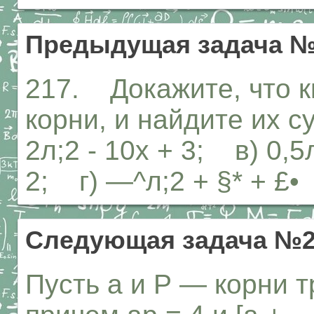
Предыдущая задача №
217. Докажите, что к
корни, и найдите их с
2л;2 - 10х + 3; в) 0,5л;
2; г) —^л;2 + §* + £•
Следующая задача №2
Пусть а и Р — корни т