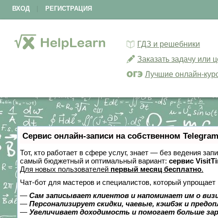
ВХОД
|
РЕГИСТРАЦИЯ
ГДЗ и решебники
Заказать задачу или 
Лучшие онлайн-кур
Сервис онлайн-записи на собственном Telegram
Тот, кто работает в сфере услуг, знает — без ведения за
самый бюджетный и оптимальный вариант:
сервис VisitT
Для новых пользователей
первый месяц бесплатно
.
Чат-бот для мастеров и специалистов, который упрощает 
—
Сам записывает клиентов и напоминает им о виз
—
Персонализирует скидки, чаевые, кэшбэк и предо
—
Увеличивает доходимость и помогает больше за