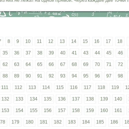
 из них не лежат на одной прямой. Через каждые две точки
7
8
9
10
11
12
13
14
15
16
17
18
35
36
37
38
39
40
41
43
44
45
46
62
63
64
65
66
67
68
69
70
71
72
88
89
90
91
92
93
94
95
96
97
98
111
112
113
114
115
116
117
118
119
1
132
133
134
135
136
137
138
139
140
153
154
155
156
157
158
159
160
161
78
179
180
181
182
183
184
185
186
1