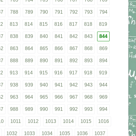
87
788
789
790
791
792
793
794
12
813
814
815
816
817
818
819
37
838
839
840
841
842
843
844
62
863
864
865
866
867
868
869
87
888
889
890
891
892
893
894
12
913
914
915
916
917
918
919
37
938
939
940
941
942
943
944
62
963
964
965
966
967
968
969
87
988
989
990
991
992
993
994
10
1011
1012
1013
1014
1015
1016
1032
1033
1034
1035
1036
1037