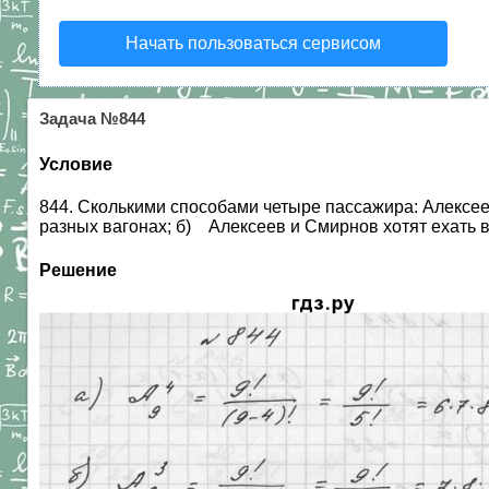
Начать пользоваться сервисом
Задача №844
Условие
844. Сколькими способами четыре пассажира: Алексеев
разных вагонах; б) Алексеев и Смирнов хотят ехать в
Решение