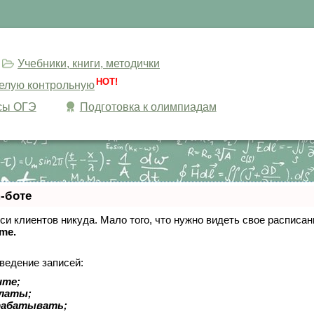
Учебники, книги, методички
HOT!
целую контрольную
сы ОГЭ
Подготовка к олимпиадам
-боте
писи клиентов никуда. Мало того, что нужно видеть свое расписа
ime.
ведение записей:
ите;
платы;
рабатывать;