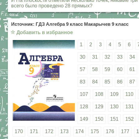
И На плоскости отметили несколько точек, никакие три
всего было проведено 28 прямых?
Источник: ГДЗ Алгебра 9 класс Макарычев 9 класс
☆
Добавить в избранное
1
2
3
4
5
6
30
31
32
33
34
57
58
59
60
61
83
84
85
86
87
107
108
109
110
128
129
130
131
149
150
151
152
170
171
172
173
174
175
176
177
1