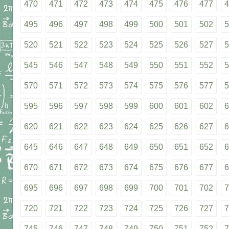
470
471
472
473
474
475
476
477
4
495
496
497
498
499
500
501
502
5
520
521
522
523
524
525
526
527
5
545
546
547
548
549
550
551
552
5
570
571
572
573
574
575
576
577
5
595
596
597
598
599
600
601
602
6
620
621
622
623
624
625
626
627
6
645
646
647
648
649
650
651
652
6
670
671
672
673
674
675
676
677
6
695
696
697
698
699
700
701
702
7
720
721
722
723
724
725
726
727
7
745
746
747
748
749
750
751
752
7