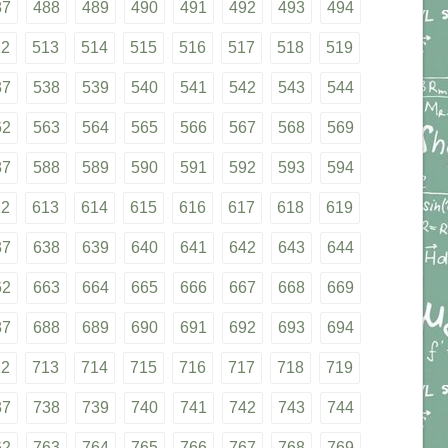
87
488
489
490
491
492
493
494
12
513
514
515
516
517
518
519
37
538
539
540
541
542
543
544
62
563
564
565
566
567
568
569
87
588
589
590
591
592
593
594
12
613
614
615
616
617
618
619
37
638
639
640
641
642
643
644
62
663
664
665
666
667
668
669
87
688
689
690
691
692
693
694
12
713
714
715
716
717
718
719
37
738
739
740
741
742
743
744
62
763
764
765
766
767
768
769