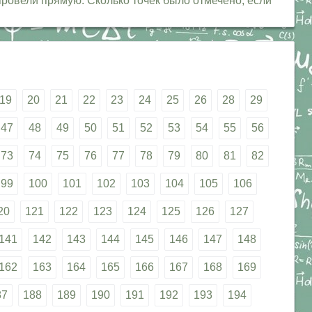
 провели прямую. Сколько точек было отмечено, если
19
20
21
22
23
24
25
26
28
29
47
48
49
50
51
52
53
54
55
56
73
74
75
76
77
78
79
80
81
82
99
100
101
102
103
104
105
106
20
121
122
123
124
125
126
127
141
142
143
144
145
146
147
148
162
163
164
165
166
167
168
169
87
188
189
190
191
192
193
194