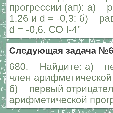
прогрессии (ап): а) р
1,26 и d = -0,3; б) рав
d = -0,6. СО I-4"
Следующая задача №6
680. Найдите: а) п
член арифметической пр
б) первый отрицател
арифметической прогрес