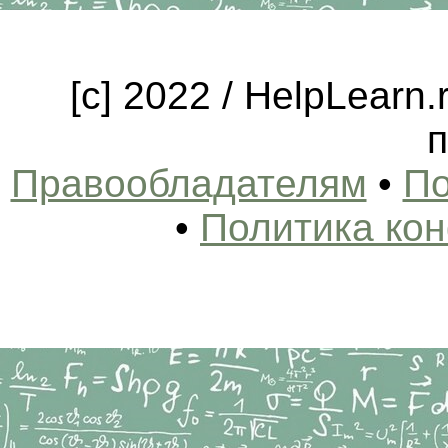
[c] 2022 / HelpLearn
п
Правообладателям
•
По
•
Политика ко