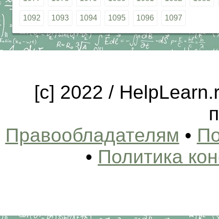
1092
1093
1094
1095
1096
1097
[c] 2022 / HelpLearn
п
Правообладателям
•
По
•
Политика ко