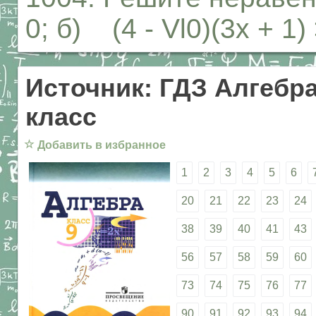
0; б) (4 - Vl0)(3x + 1) 
Источник: ГДЗ Алгебра
класс
☆
Добавить в избранное
1
2
3
4
5
6
20
21
22
23
24
38
39
40
41
43
56
57
58
59
60
73
74
75
76
77
90
91
92
93
94