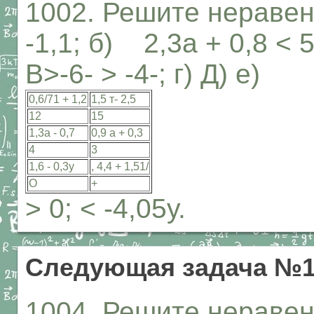
1002. Решите неравенс
-1,1; б) 2,3а + 0,8 < 5,
В>-6- > -4-; г) Д) е)
0,6/71 + 1,2
1,5 т- 2,5
12
15
1,3а - 0,7
0,9 а + 0,3
4
3
1,6 - 0,3у
, 4,4 + 1,51/
О
+
> 0; < -4,05у.
Следующая задача №1
1004. Решите неравенс