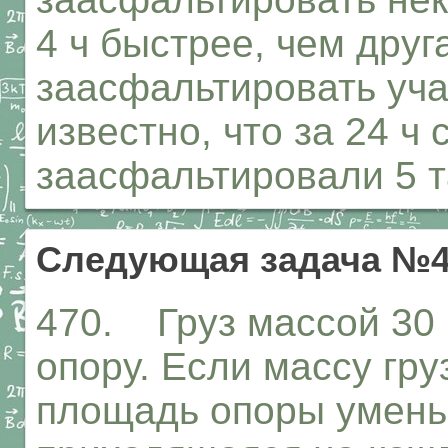
4 ч быстрее, чем друг
заасфальтировать уча
известно, что за 24 ч
заасфальтировали 5 т
Следующая задача №4
470. Груз массой 30 
опору. Если массу гру
площадь опоры уменьш