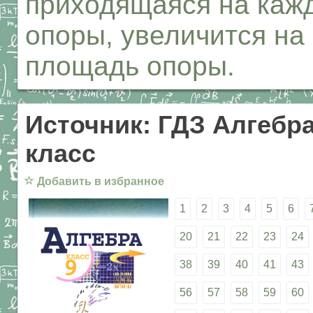
приходящаяся на каж
опоры, увеличится на 
площадь опоры.
Источник: ГДЗ Алгебра
класс
☆
Добавить в избранное
1
2
3
4
5
6
20
21
22
23
24
38
39
40
41
43
56
57
58
59
60