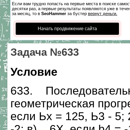
Если вам трудно попасть на первые места в поиске само
десятки раз, а первые результаты появляются уже в течен
за месяц, то в
SeoHammer
за бустер
вернут деньги.
Начать продвижение сайта
Задача №633
Условие
633. Последовательн
геометрическая прогр
если Ьх = 125, Ь3 - 5; 
-2; в) 6Х, если b4 = -