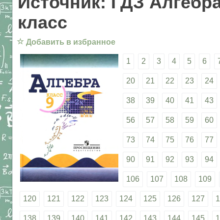
Источник: ГДЗ Алгебра
класс
☆
Добавить в избранное
1
2
3
4
5
6
20
21
22
23
24
38
39
40
41
43
56
57
58
59
60
73
74
75
76
77
90
91
92
93
94
106
107
108
109
120
121
122
123
124
125
126
127
1
138
139
140
141
142
143
144
145
1