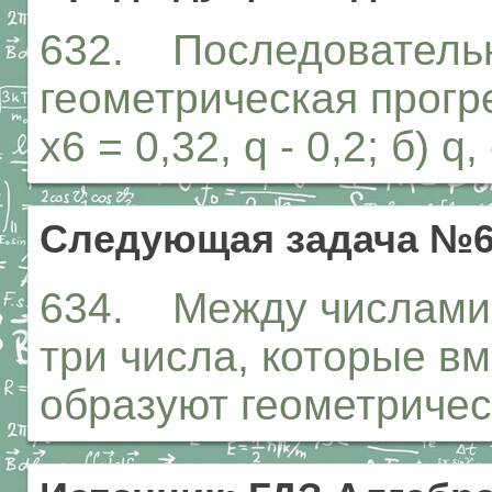
632. Последовательн
геометрическая прогре
х6 = 0,32, q - 0,2; б) 
Следующая задача №6
634. Между числами 2
три числа, которые в
образуют геометричес