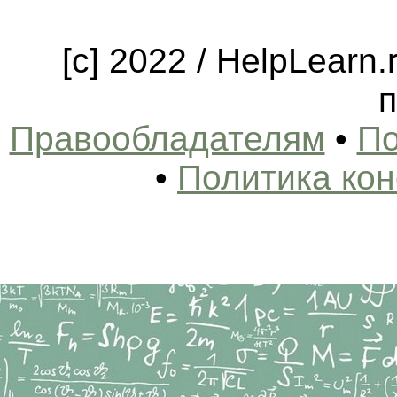
[c] 2022 / HelpLearn
п
Правообладателям
•
По
•
Политика ко