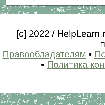
[c] 2022 / HelpLearn
п
Правообладателям
•
По
•
Политика ко