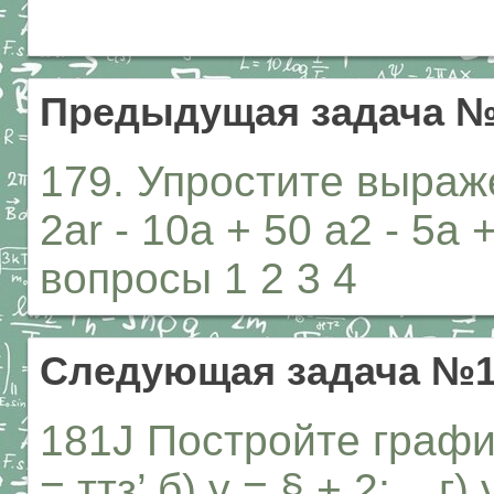
Предыдущая задача №
179. Упростите выражен
2ar - 10а + 50 а2 - 5а
вопросы 1 2 3 4
Следующая задача №1
181J Постройте графи
= ттз’ б) у = § + 2; г) 