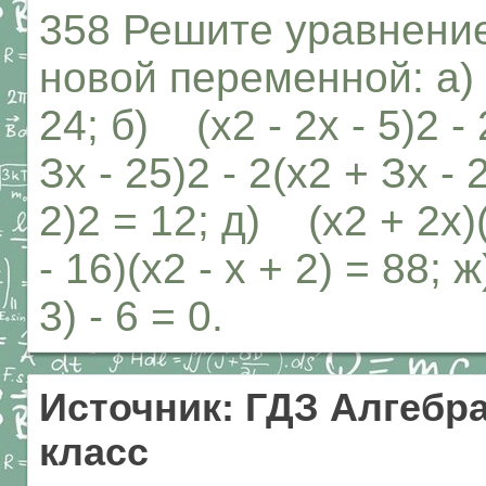
358 Решите уравнение
новой переменной: а) 
24; б) (х2 - 2х - 5)2 - 
Зх - 25)2 - 2(х2 + Зх - 2
2)2 = 12; д) (х2 + 2х)(
- 16)(х2 - х + 2) = 88; 
3) - 6 = 0.
Источник: ГДЗ Алгебра
класс