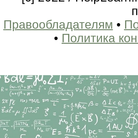
п
Правообладателям
•
По
•
Политика ко