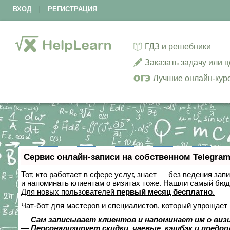
ВХОД
|
РЕГИСТРАЦИЯ
ГДЗ и решебники
Заказать задачу или 
Лучшие онлайн-кур
Сервис онлайн-записи на собственном Telegram
Тот, кто работает в сфере услуг, знает — без ведения зап
и напоминать клиентам о визитах тоже. Нашли самый бю
Для новых пользователей
первый месяц бесплатно
.
Чат-бот для мастеров и специалистов, который упрощает 
—
Сам записывает клиентов и напоминает им о виз
—
Персонализирует скидки, чаевые, кэшбэк и предо