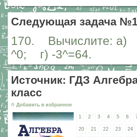
Следующая задача №1
170. Вычислите: а) 
^0; г) -3^=64.
Источник: ГДЗ Алгебра
класс
☆
Добавить в избранное
1
2
3
4
5
6
20
21
22
23
24