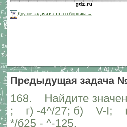
Другие задачи из этого сборника →
Предыдущая задача №
168. Найдите значен
; г) -4^/27; б) V-I; r
*/б25 - ^-125.