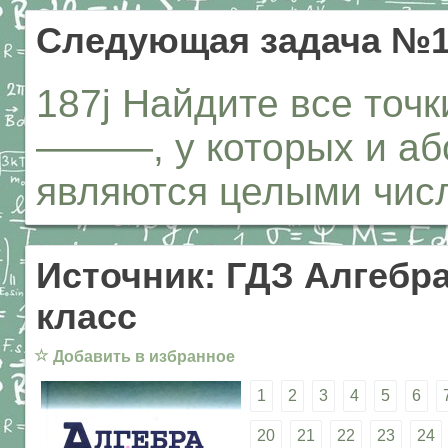
Следующая задача №1
187j Найдите все точк
———, у которых и аб
являются целыми чис
Источник: ГДЗ Алгебра
класс
☆
Добавить в избранное
1
2
3
4
5
6
20
21
22
23
24