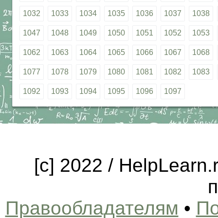
1032
1033
1034
1035
1036
1037
1038
1047
1048
1049
1050
1051
1052
1053
1062
1063
1064
1065
1066
1067
1068
1077
1078
1079
1080
1081
1082
1083
1092
1093
1094
1095
1096
1097
[c] 2022 / HelpLearn
п
Правообладателям
•
По