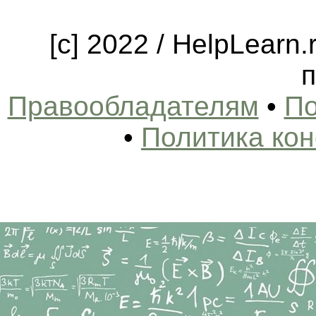
[c] 2022 / HelpLearn
п
Правообладателям
•
По
•
Политика ко