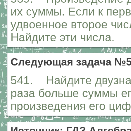
их суммы. Если к пер
удвоенное второе числ
Найдите эти числа.
Следующая задача №5
541. Найдите двузнач
раза больше суммы ег
произведения его циф
Источник: ГДЗ Алгебра