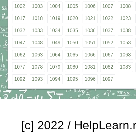
1002
1003
1004
1005
1006
1007
1008
1017
1018
1019
1020
1021
1022
1023
1032
1033
1034
1035
1036
1037
1038
1047
1048
1049
1050
1051
1052
1053
1062
1063
1064
1065
1066
1067
1068
1077
1078
1079
1080
1081
1082
1083
1092
1093
1094
1095
1096
1097
[c] 2022 / HelpLearn