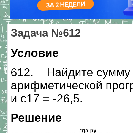
Задача №612
Условие
612. Найдите сумму 
арифметической прогре
и с17 = -26,5.
Решение