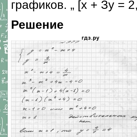
графиков. „ [х + Зу = 2
Решение