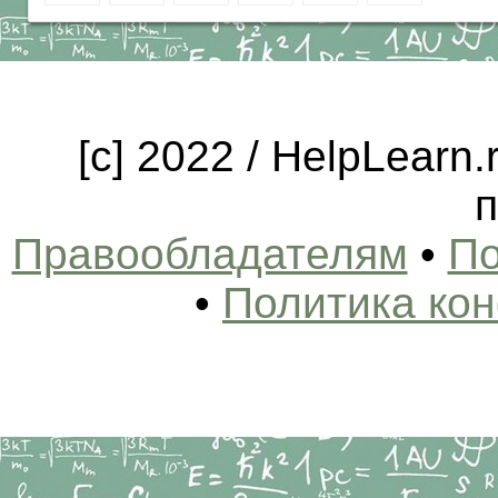
[c] 2022 / HelpLearn
п
Правообладателям
•
По
•
Политика ко