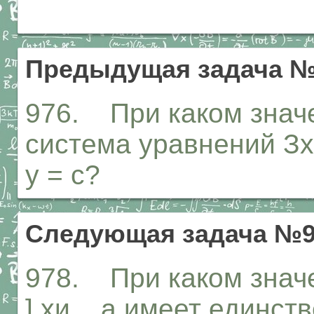
Предыдущая задача №
976. При каком знач
система уравнений Зх - 
у = с?
Следующая задача №9
978. При каком знач
] хи _ а имеет единс