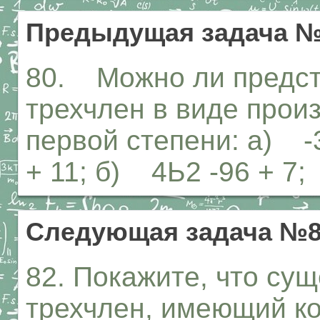
Предыдущая задача 
80. Можно ли предст
трехчлен в виде прои
первой степени: а) -
+ 11; б) 4Ь2 -96 + 7;
Следующая задача №
82. Покажите, что су
трехчлен, имеющий к