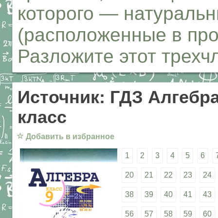
которого — натуральн
(расположенные в про
Разложите этот трехч
Источник: ГДЗ Алгебра
класс
☆
Добавить в избранное
1
2
3
4
5
6
20
21
22
23
24
38
39
40
41
43
56
57
58
59
60