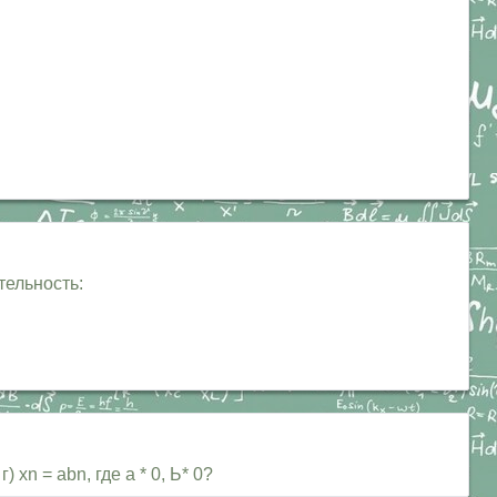
тельность:
xn = abn, где а * 0, Ь* 0?