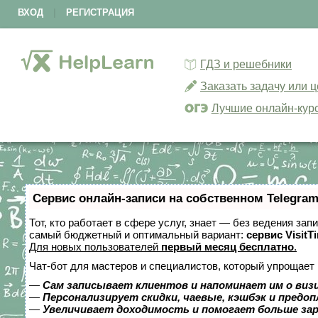
ВХОД
|
РЕГИСТРАЦИЯ
ГДЗ и решебники
Заказать задачу или 
Лучшие онлайн-кур
Сервис онлайн-записи на собственном Telegram
Тот, кто работает в сфере услуг, знает — без ведения за
самый бюджетный и оптимальный вариант:
сервис VisitT
Для новых пользователей
первый месяц бесплатно
.
Чат-бот для мастеров и специалистов, который упрощает 
—
Сам записывает клиентов и напоминает им о виз
—
Персонализирует скидки, чаевые, кэшбэк и предо
—
Увеличивает доходимость и помогает больше за