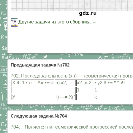
Другие задачи из этого сборника →
Предыдущая задача №702
702. Последовательность (хп) — геометрическая прогр
X 4- 1 • гг 1 А» ••• »
в) х2;
х2- д-2,
• у2 # ••• * ^п9
1
1
У
г) —■ Хг’
-;
Следующая задача №704
704. Является ли геометрической прогрессией последовате