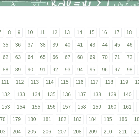
7
8
9
10
11
12
13
14
15
16
17
18
35
36
37
38
39
40
41
43
44
45
46
62
63
64
65
66
67
68
69
70
71
72
88
89
90
91
92
93
94
95
96
97
98
111
112
113
114
115
116
117
118
119
1
132
133
134
135
136
137
138
139
140
153
154
155
156
157
158
159
160
161
78
179
180
181
182
183
184
185
186
1
03
204
205
206
207
208
209
210
211
2