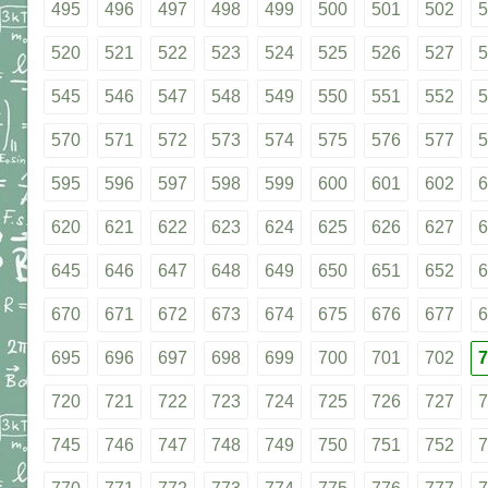
495
496
497
498
499
500
501
502
5
520
521
522
523
524
525
526
527
5
545
546
547
548
549
550
551
552
5
570
571
572
573
574
575
576
577
5
595
596
597
598
599
600
601
602
6
620
621
622
623
624
625
626
627
6
645
646
647
648
649
650
651
652
6
670
671
672
673
674
675
676
677
6
695
696
697
698
699
700
701
702
7
720
721
722
723
724
725
726
727
7
745
746
747
748
749
750
751
752
7