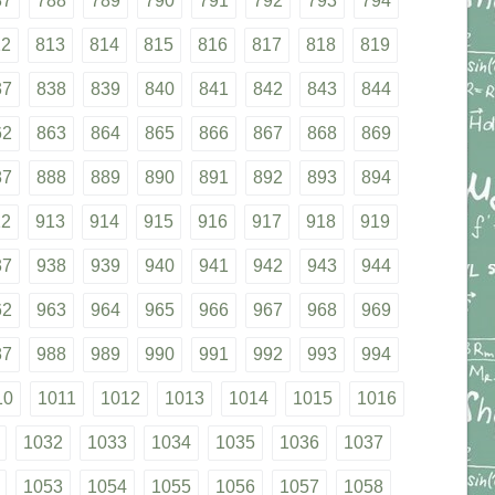
87
788
789
790
791
792
793
794
12
813
814
815
816
817
818
819
37
838
839
840
841
842
843
844
62
863
864
865
866
867
868
869
87
888
889
890
891
892
893
894
12
913
914
915
916
917
918
919
37
938
939
940
941
942
943
944
62
963
964
965
966
967
968
969
87
988
989
990
991
992
993
994
10
1011
1012
1013
1014
1015
1016
1032
1033
1034
1035
1036
1037
1053
1054
1055
1056
1057
1058