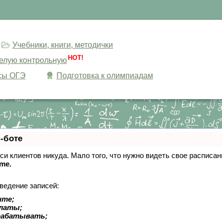
Учебники, книги, методички
HOT!
целую контрольную
сы ОГЭ
Подготовка к олимпиадам
-боте
писи клиентов никуда. Мало того, что нужно видеть свое расписа
ime.
ведение записей:
ите;
платы;
рабатывать;