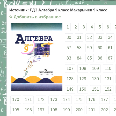
Источник: ГДЗ Алгебра 9 класс Макарычев 9 класс
☆
Добавить в избранное
1
2
3
4
5
6
30
31
32
33
34
57
58
59
60
61
83
84
85
86
87
107
108
109
110
128
129
130
131
149
150
151
152
170
171
172
173
174
175
176
177
1
195
196
197
198
199
200
201
202
2