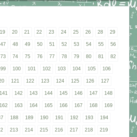
19
20
21
22
23
24
25
26
28
29
47
48
49
50
51
52
53
54
55
56
73
74
75
76
77
78
79
80
81
82
99
100
101
102
103
104
105
106
20
121
122
123
124
125
126
127
141
142
143
144
145
146
147
148
162
163
164
165
166
167
168
169
87
188
189
190
191
192
193
194
12
213
214
215
216
217
218
219