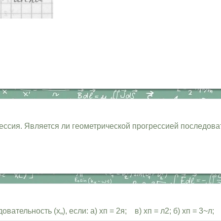
ессия. Является ли геометрической прогрессией последова
льность (х„), если: а) хп = 2я; в) хп = л2; б) хп = 3~л; г) 