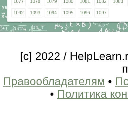
1077
1078
1079
1080
1081
1082
1083
1092
1093
1094
1095
1096
1097
[c] 2022 / HelpLearn
п
Правообладателям
•
По
•
Политика ко