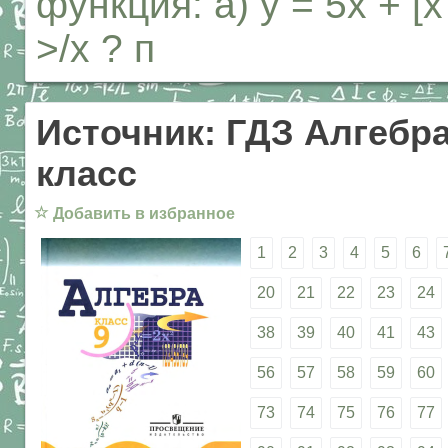
функция: а) у = 5х + [х ;
>/х ? п
Источник: ГДЗ Алгебра
класс
☆
Добавить в избранное
1
2
3
4
5
6
20
21
22
23
24
38
39
40
41
43
56
57
58
59
60
73
74
75
76
77