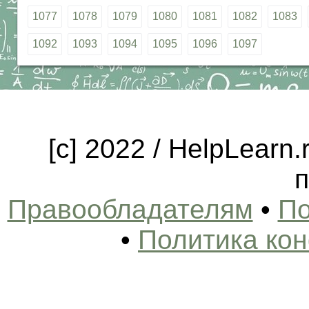
1077
1078
1079
1080
1081
1082
1083
1092
1093
1094
1095
1096
1097
[c] 2022 / HelpLearn
п
Правообладателям
•
По
•
Политика ко