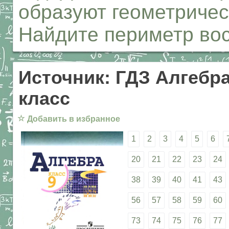
образуют геометричес
Найдите периметр вос
Источник: ГДЗ Алгебра
класс
☆
Добавить в избранное
1
2
3
4
5
6
20
21
22
23
24
38
39
40
41
43
56
57
58
59
60
73
74
75
76
77