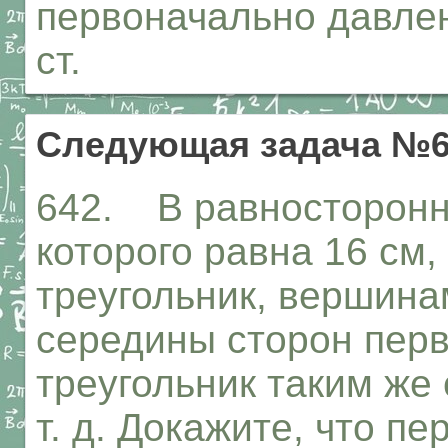
первоначально давлен
ст.
Следующая задача №6
642. В равносторонни
которого равна 16 см,
треугольник, вершина
середины сторон перв
треугольник таким же
т. д. Докажите, что п