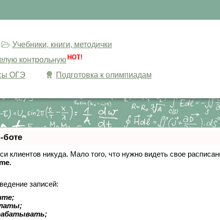
Учебники, книги, методички
HOT!
целую контрольную
сы ОГЭ
Подготовка к олимпиадам
-боте
писи клиентов никуда. Мало того, что нужно видеть свое расписа
ime.
ведение записей:
ите;
платы;
рабатывать;