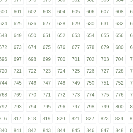
600
601
602
603
604
605
606
607
608
6
624
625
626
627
628
629
630
631
632
6
648
649
650
651
652
653
654
655
656
6
672
673
674
675
676
677
678
679
680
6
696
697
698
699
700
701
702
703
704
7
720
721
722
723
724
725
726
727
728
7
744
745
746
747
748
749
750
751
752
7
768
769
770
771
772
773
774
775
776
7
792
793
794
795
796
797
798
799
800
8
816
817
818
819
820
821
822
823
824
8
840
841
842
843
844
845
846
847
848
8