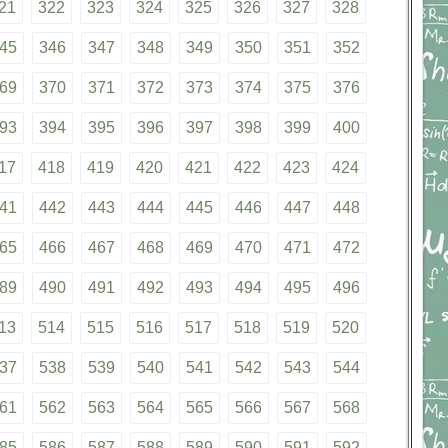
21
322
323
324
325
326
327
328
45
346
347
348
349
350
351
352
69
370
371
372
373
374
375
376
93
394
395
396
397
398
399
400
17
418
419
420
421
422
423
424
41
442
443
444
445
446
447
448
65
466
467
468
469
470
471
472
89
490
491
492
493
494
495
496
13
514
515
516
517
518
519
520
37
538
539
540
541
542
543
544
61
562
563
564
565
566
567
568
85
586
587
588
589
590
591
592