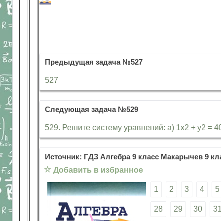
Предыдущая задача №527
527
Следующая задача №529
529. Решите систему уравнений: а) 1х2 + у2 = 40,
Источник: ГДЗ Алгебра 9 класс Макарычев 9 кл
☆
Добавить в избранное
1
2
3
4
5
28
29
30
3