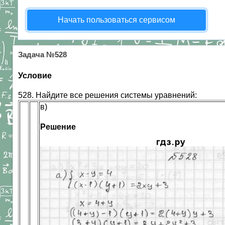
Начать пользоваться сервисом
Задача №528
Условие
528. Найдите все решения системы уравнений:
в)
Решение