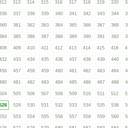
312
313
314
315
316
317
318
319
320
3
336
337
338
339
340
341
342
343
344
3
360
361
362
363
364
365
366
367
368
3
384
385
386
387
388
389
390
391
392
3
408
409
410
411
412
413
414
415
416
4
432
433
434
435
436
437
438
439
440
4
456
457
458
459
460
461
462
463
464
4
480
481
482
483
484
485
486
487
488
4
504
505
506
507
508
509
510
511
512
5
528
529
530
531
532
533
534
535
536
5
552
553
554
555
556
557
558
559
560
5
576
577
578
579
580
581
582
583
584
5