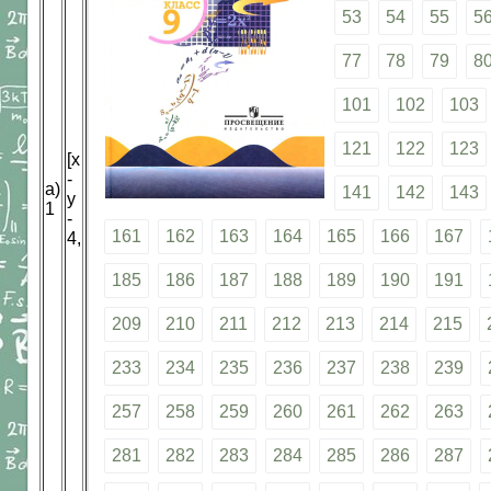
53
54
55
5
77
78
79
8
101
102
103
121
122
123
[х
-
а)
141
142
143
у
1
-
161
162
163
164
165
166
167
4,
185
186
187
188
189
190
191
209
210
211
212
213
214
215
233
234
235
236
237
238
239
257
258
259
260
261
262
263
281
282
283
284
285
286
287