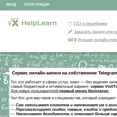
ВХОД
|
РЕГИСТРАЦИЯ
ГДЗ и решебники
Заказать задачу или 
Лучшие онлайн-кур
Сервис онлайн-записи на собственном Telegram
Тот, кто работает в сфере услуг, знает — без ведения за
самый бюджетный и оптимальный вариант:
сервис VisitT
Для новых пользователей
первый месяц бесплатно
.
Чат-бот для мастеров и специалистов, который упрощает 
—
Сам записывает клиентов и напоминает им о виз
—
Персонализирует скидки, чаевые, кэшбэк и предо
—
Увеличивает доходимость и помогает больше за