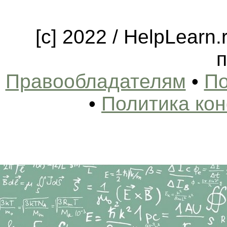
[c] 2022 / HelpLearn
п
Правообладателям
•
По
•
Политика ко