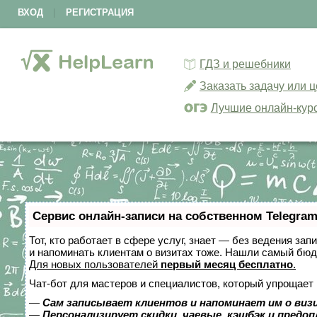
ВХОД
|
РЕГИСТРАЦИЯ
ГДЗ и решебники
Заказать задачу или 
Лучшие онлайн-кур
Сервис онлайн-записи на собственном Telegram
Тот, кто работает в сфере услуг, знает — без ведения зап
и напоминать клиентам о визитах тоже. Нашли самый бю
Для новых пользователей
первый месяц бесплатно
.
Чат-бот для мастеров и специалистов, который упрощает 
—
Сам записывает клиентов и напоминает им о виз
—
Персонализирует скидки, чаевые, кэшбэк и предо