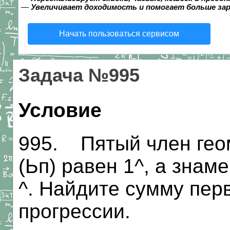
—
Увеличивает доходимость и помогает больше за
Начать пользоваться сервисом
Задача №995
Условие
995. Пятый член гео
(Ьп) равен 1^, а знам
^. Найдите сумму пер
прогрессии.