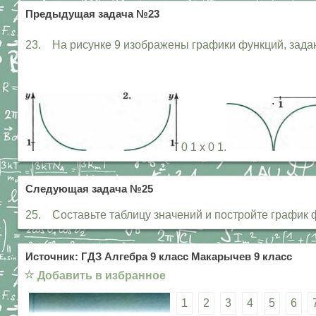
Предыдущая задача №23
23. На рисунке 9 изображены графики функций, зада
0 1 х 0 1.
Следующая задача №25
25. Составьте таблицу значений и постройте график функц
Источник: ГДЗ Алгебра 9 класс Макарычев 9 класс
☆
Добавить в избранное
1
2
3
4
5
6