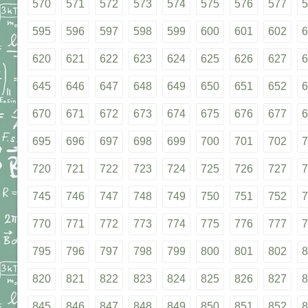
570
571
572
573
574
575
576
577
5
595
596
597
598
599
600
601
602
6
620
621
622
623
624
625
626
627
6
645
646
647
648
649
650
651
652
6
670
671
672
673
674
675
676
677
6
695
696
697
698
699
700
701
702
7
720
721
722
723
724
725
726
727
7
745
746
747
748
749
750
751
752
7
770
771
772
773
774
775
776
777
7
795
796
797
798
799
800
801
802
8
820
821
822
823
824
825
826
827
8
845
846
847
848
849
850
851
852
8