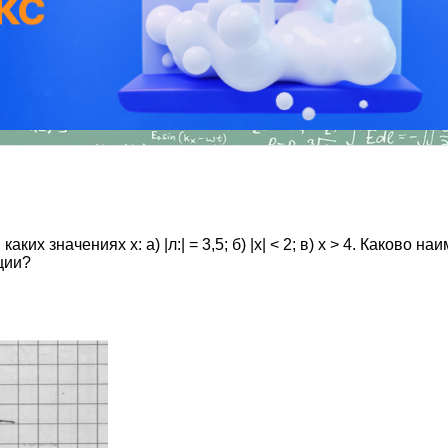
каких значениях х: а) |л:| = 3,5; б) |х| < 2; в) х > 4. Каков
ции?