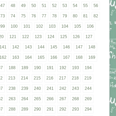
47
48
49
50
51
52
53
54
55
56
73
74
75
76
77
78
79
80
81
82
99
100
101
102
103
104
105
106
20
121
122
123
124
125
126
127
141
142
143
144
145
146
147
148
162
163
164
165
166
167
168
169
87
188
189
190
191
192
193
194
12
213
214
215
216
217
218
219
37
238
239
240
241
242
243
244
62
263
264
265
266
267
268
269
87
288
289
290
291
292
293
294