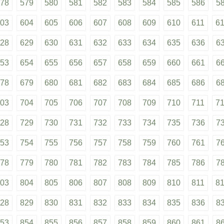
78
579
580
581
582
583
584
585
586
5
03
604
605
606
607
608
609
610
611
6
28
629
630
631
632
633
634
635
636
6
53
654
655
656
657
658
659
660
661
6
78
679
680
681
682
683
684
685
686
6
03
704
705
706
707
708
709
710
711
7
28
729
730
731
732
733
734
735
736
7
53
754
755
756
757
758
759
760
761
7
78
779
780
781
782
783
784
785
786
7
03
804
805
806
807
808
809
810
811
8
28
829
830
831
832
833
834
835
836
8
53
854
855
856
857
858
859
860
861
8