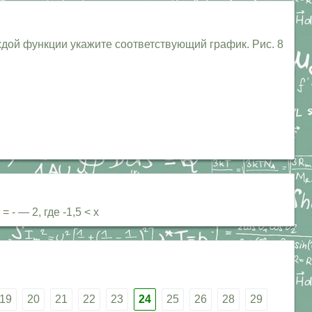
дой функции укажите соответствующий график. Рис. 8
 - — 2, где -1,5 < х
19
20
21
22
23
24
25
26
28
29