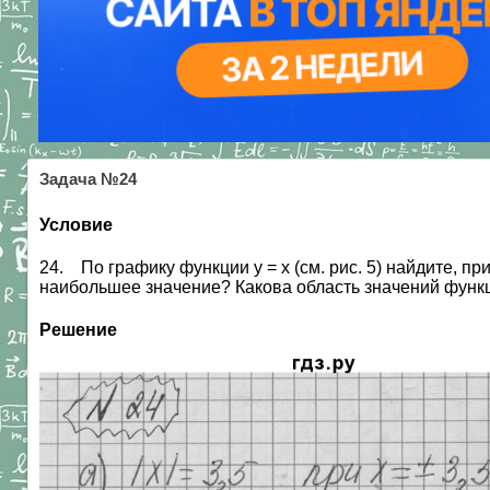
Задача №24
Условие
24. По графику функции у = х (см. рис. 5) найдите, при 
наибольшее значение? Какова область значений функ
Решение