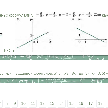
нных формулами у =
каж
Рис. 9
ии, заданной формулой: а) у = х3 - 8х, где -3 < х < 3; б) у =
7
8
9
10
11
12
13
14
15
16
17
18