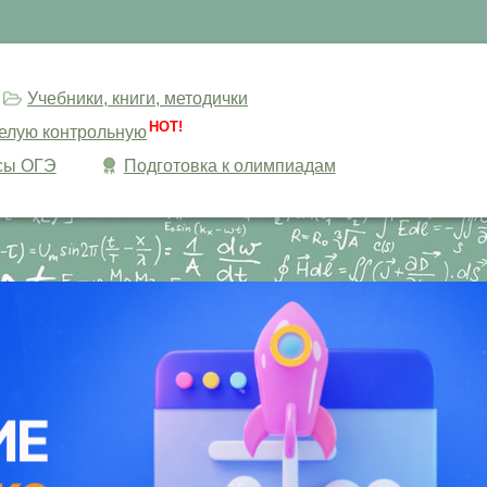
Учебники, книги, методички
HOT!
целую контрольную
сы ОГЭ
Подготовка к олимпиадам