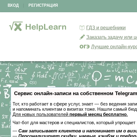
ВХОД
|
РЕГИСТРАЦИЯ
ГДЗ и решебники
Заказать задачу или 
Лучшие онлайн-кур
Сервис онлайн-записи на собственном Telegram
Тот, кто работает в сфере услуг, знает — без ведения зап
и напоминать клиентам о визитах тоже. Нашли самый бю
Для новых пользователей
первый месяц бесплатно
.
Чат-бот для мастеров и специалистов, который упрощает 
—
Сам записывает клиентов и напоминает им о виз
—
Персонализирует скидки, чаевые, кэшбэк и предо