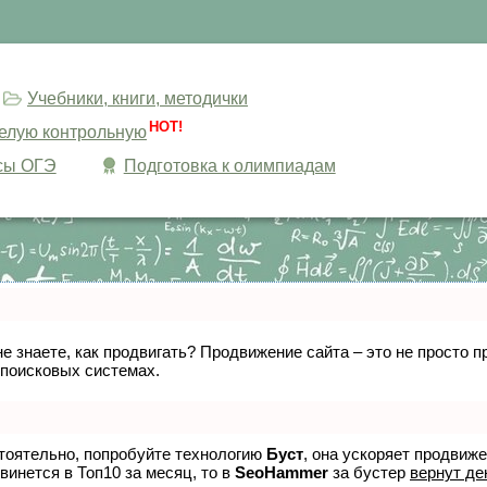
Учебники, книги, методички
HOT!
целую контрольную
сы ОГЭ
Подготовка к олимпиадам
не знаете, как продвигать? Продвижение сайта – это не просто
 поисковых системах.
стоятельно, попробуйте технологию
Буст
, она ускоряет продвиж
винется в Топ10 за месяц, то в
SeoHammer
за бустер
вернут де