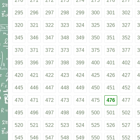
270
271
272
273
274
275
276
277
2
295
296
297
298
299
300
301
302
3
320
321
322
323
324
325
326
327
3
345
346
347
348
349
350
351
352
3
370
371
372
373
374
375
376
377
3
395
396
397
398
399
400
401
402
4
420
421
422
423
424
425
426
427
4
445
446
447
448
449
450
451
452
4
470
471
472
473
474
475
476
477
4
495
496
497
498
499
500
501
502
5
520
521
522
523
524
525
526
527
5
545
546
547
548
549
550
551
552
5