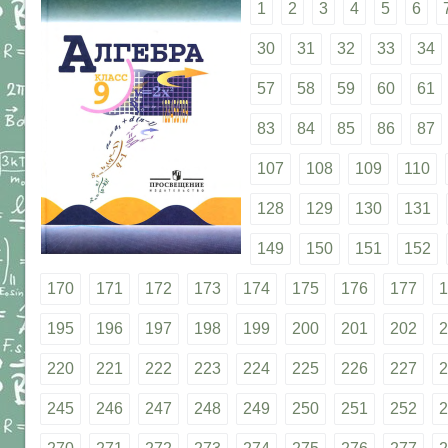
1
2
3
4
5
6
30
31
32
33
34
57
58
59
60
61
83
84
85
86
87
107
108
109
110
128
129
130
131
149
150
151
152
170
171
172
173
174
175
176
177
1
195
196
197
198
199
200
201
202
2
220
221
222
223
224
225
226
227
2
245
246
247
248
249
250
251
252
2