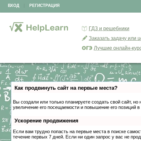
ВХОД
|
РЕГИСТРАЦИЯ
ГДЗ и решебники
Заказать задачу или 
Лучшие онлайн-кур
Как продвинуть сайт на первые места?
Вы создали или только планируете создать свой сайт, но 
увеличение его посещаемости и повышение его позиций в
Ускорение продвижения
Если вам трудно попасть на первые места в поиске само
течение первых 7 дней. Если ни один запрос у вас не прод