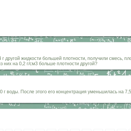
 г другой жидкости большей плотности, получили смесь, пло
з них на 0,2 г/см3 больше плотности другой?
0 г воды. После этого его концентрация уменьшилась на 7,