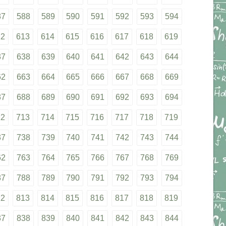
87
588
589
590
591
592
593
594
12
613
614
615
616
617
618
619
37
638
639
640
641
642
643
644
62
663
664
665
666
667
668
669
87
688
689
690
691
692
693
694
12
713
714
715
716
717
718
719
37
738
739
740
741
742
743
744
62
763
764
765
766
767
768
769
87
788
789
790
791
792
793
794
12
813
814
815
816
817
818
819
37
838
839
840
841
842
843
844