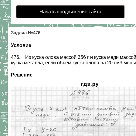
Начать продвижение сайта
Задача №476
Условие
476. Из куска олова массой 356 г и куска меди массой
куска металла, если объем куска олова на 20 см3 мен
Решение