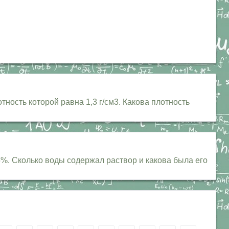
тность которой равна 1,3 г/см3. Какова плотность
5%. Сколько воды содержал раствор и какова была его