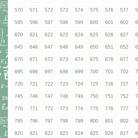
570
571
572
573
574
575
576
577
5
595
596
597
598
599
600
601
602
6
620
621
622
623
624
625
626
627
6
645
646
647
648
649
650
651
652
6
670
671
672
673
674
675
676
677
6
695
696
697
698
699
700
701
702
7
720
721
722
723
724
725
726
727
7
745
746
747
748
749
750
751
752
7
770
771
772
773
774
775
776
777
7
795
796
797
798
799
800
801
802
8
820
821
822
823
824
825
826
827
8