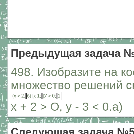
Предыдущая задача №
498. Изобразите на к
множество решений с
(х > 2,
б) [х 1;
[У > 0;
1
х + 2 > О, у - 3 < 0.а)
Следующая задача №5