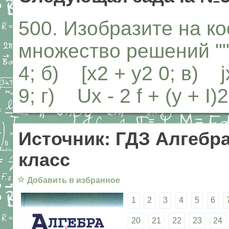
500. Изобразите на к
множество решений ""
4; б) [х2 + у2 0; в) jx
9; г) Ux - 2 f + (у + I)2
Источник: ГДЗ Алгебра
класс
☆
Добавить в избранное
1
2
3
4
5
6
20
21
22
23
24