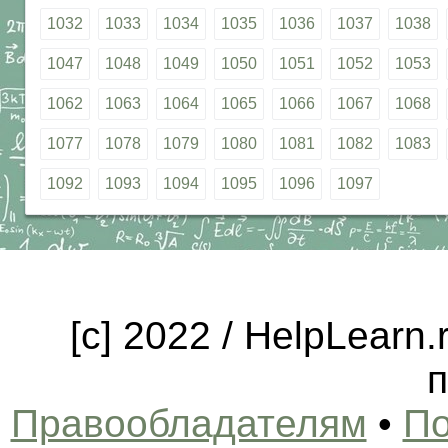
1032
1033
1034
1035
1036
1037
1038
1047
1048
1049
1050
1051
1052
1053
1062
1063
1064
1065
1066
1067
1068
1077
1078
1079
1080
1081
1082
1083
1092
1093
1094
1095
1096
1097
[c] 2022 / HelpLearn
п
Правообладателям
•
По