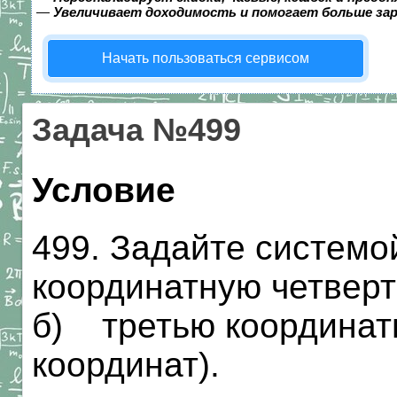
—
Увеличивает доходимость и помогает больше за
Начать пользоваться сервисом
Задача №499
Условие
499. Задайте системо
координатную четверт
б) третью координатн
координат).