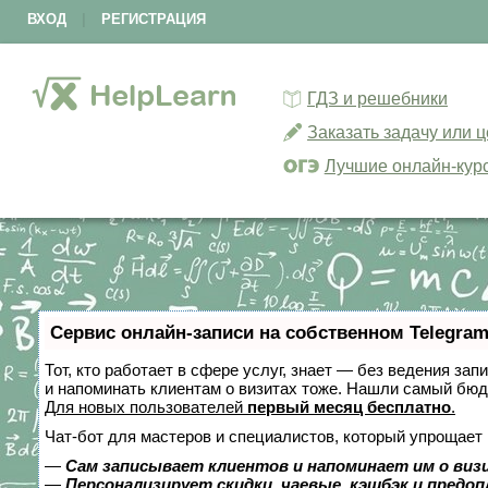
ВХОД
|
РЕГИСТРАЦИЯ
ГДЗ и решебники
Заказать задачу или 
Лучшие онлайн-кур
Сервис онлайн-записи на собственном Telegram
Тот, кто работает в сфере услуг, знает — без ведения зап
и напоминать клиентам о визитах тоже. Нашли самый бю
Для новых пользователей
первый месяц бесплатно
.
Чат-бот для мастеров и специалистов, который упрощает 
—
Сам записывает клиентов и напоминает им о виз
—
Персонализирует скидки, чаевые, кэшбэк и предо