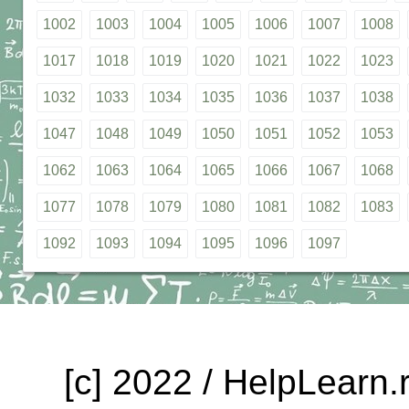
1002
1003
1004
1005
1006
1007
1008
1017
1018
1019
1020
1021
1022
1023
1032
1033
1034
1035
1036
1037
1038
1047
1048
1049
1050
1051
1052
1053
1062
1063
1064
1065
1066
1067
1068
1077
1078
1079
1080
1081
1082
1083
1092
1093
1094
1095
1096
1097
[c] 2022 / HelpLearn