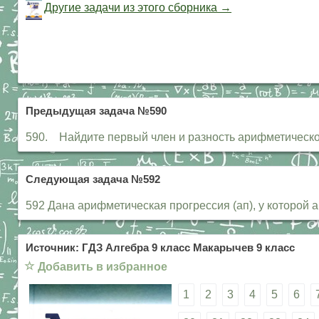
Другие задачи из этого сборника →
Предыдущая задача №590
590. Найдите первый член и разность арифметической п
Следующая задача №592
592 Дана арифметическая прогрессия (ап), у которой а1 
Источник: ГДЗ Алгебра 9 класс Макарычев 9 класс
☆
Добавить в избранное
1
2
3
4
5
6