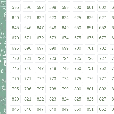
595
596
597
598
599
600
601
602
6
620
621
622
623
624
625
626
627
6
645
646
647
648
649
650
651
652
6
670
671
672
673
674
675
676
677
6
695
696
697
698
699
700
701
702
7
720
721
722
723
724
725
726
727
7
745
746
747
748
749
750
751
752
7
770
771
772
773
774
775
776
777
7
795
796
797
798
799
800
801
802
8
820
821
822
823
824
825
826
827
8
845
846
847
848
849
850
851
852
8