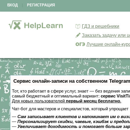
ВХОД
|
РЕГИСТРАЦИЯ
ГДЗ и решебники
Заказать задачу или 
Лучшие онлайн-кур
Сервис онлайн-записи на собственном Telegram
Тот, кто работает в сфере услуг, знает — без ведения за
самый бюджетный и оптимальный вариант:
сервис VisitT
Для новых пользователей
первый месяц бесплатно
.
Чат-бот для мастеров и специалистов, который упрощает 
—
Сам записывает клиентов и напоминает им о виз
—
Персонализирует скидки, чаевые, кэшбэк и предо
—
Увеличивает доходимость и помогает больше за