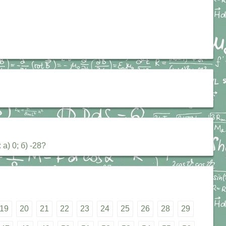
а) 0; б) -28?
19
20
21
22
23
24
25
26
28
29