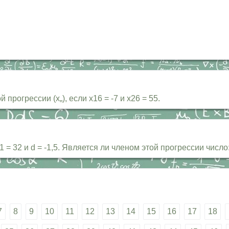
рогрессии (х„), если х16 = -7 и х26 = 55.
= 32 и d = -1,5. Является ли членом этой прогрессии число: 
7
8
9
10
11
12
13
14
15
16
17
18