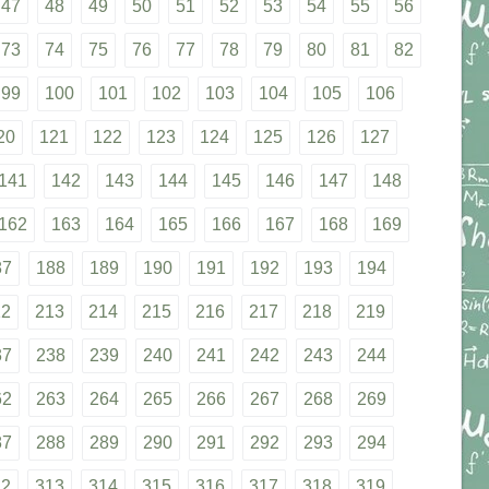
47
48
49
50
51
52
53
54
55
56
73
74
75
76
77
78
79
80
81
82
99
100
101
102
103
104
105
106
20
121
122
123
124
125
126
127
141
142
143
144
145
146
147
148
162
163
164
165
166
167
168
169
87
188
189
190
191
192
193
194
12
213
214
215
216
217
218
219
37
238
239
240
241
242
243
244
62
263
264
265
266
267
268
269
87
288
289
290
291
292
293
294
12
313
314
315
316
317
318
319