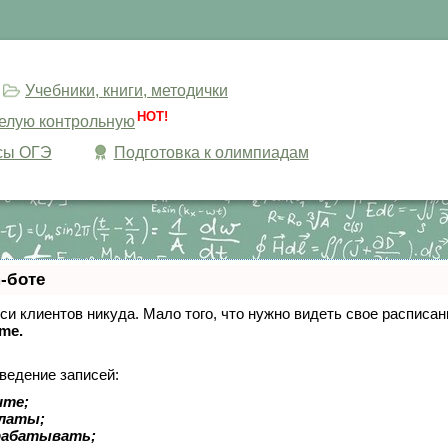
Учебники, книги, методички
HOT!
целую контрольную
сы ОГЭ
Подготовка к олимпиадам
-боте
писи клиентов никуда. Мало того, что нужно видеть свое расписа
ime.
ведение записей:
ите;
платы;
рабатывать;