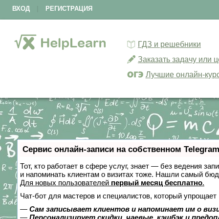
ВХОД
|
РЕГИСТРАЦИЯ
ГДЗ и решебники
Заказать задачу или 
Лучшие онлайн-кур
Сервис онлайн-записи на собственном Telegram
Тот, кто работает в сфере услуг, знает — без ведения зап
и напоминать клиентам о визитах тоже. Нашли самый бю
Для новых пользователей
первый месяц бесплатно
.
Чат-бот для мастеров и специалистов, который упрощает 
—
Сам записывает клиентов и напоминает им о виз
—
Персонализирует скидки, чаевые, кэшбэк и предо