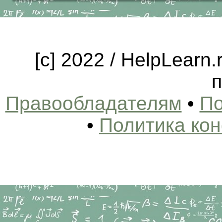
[c] 2022 / HelpLearn
п
Правообладателям
•
По
•
Политика ко