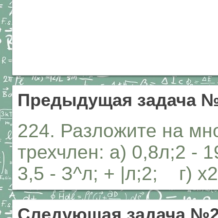
Предыдущая задача №
224. Разложите на мн
трехчлен: а) 0,8л;2 - 19
3,5 - З^л; + |л;2; г) х2
Следующая задача №2