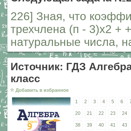
226] Зная, что коэфф
трехчлена (п - 3)х2 + +
натуральные числа, н
Источник: ГДЗ Алгебра
класс
☆
Добавить в избранное
1
2
3
4
5
6
20
21
22
23
24
38
39
40
41
43