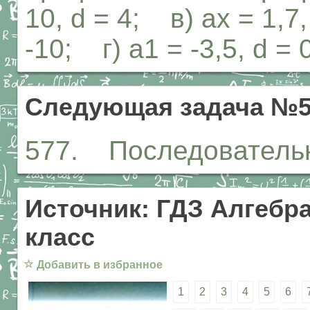
10, d = 4; в) ах = 1,7,
-10; г) а1 = -3,5, d = 0
Следующая задача №5
577. Последовательн
Источник: ГДЗ Алгебра
класс
☆
Добавить в избранное
1
2
3
4
5
6