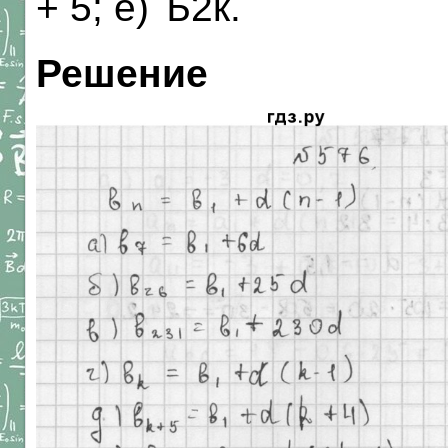
+ 5; е) Ъ2к.
Решение