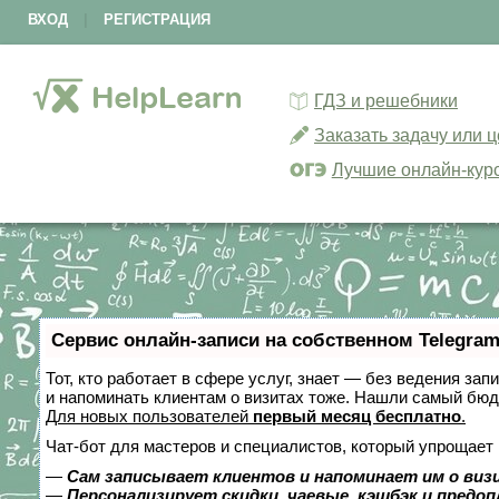
ВХОД
|
РЕГИСТРАЦИЯ
ГДЗ и решебники
Заказать задачу или 
Лучшие онлайн-кур
Сервис онлайн-записи на собственном Telegram
Тот, кто работает в сфере услуг, знает — без ведения зап
и напоминать клиентам о визитах тоже. Нашли самый бю
Для новых пользователей
первый месяц бесплатно
.
Чат-бот для мастеров и специалистов, который упрощает 
—
Сам записывает клиентов и напоминает им о виз
—
Персонализирует скидки, чаевые, кэшбэк и предо