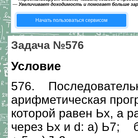
—
Увеличивает доходимость и помогает больше за
Начать пользоваться сервисом
Задача №576
Условие
576. Последовательн
арифметическая прогр
которой равен Ьх, а р
через Ьх и d: а) Ь7; б)