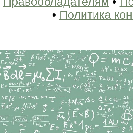
Правообладателям
•
По
•
Политика ко