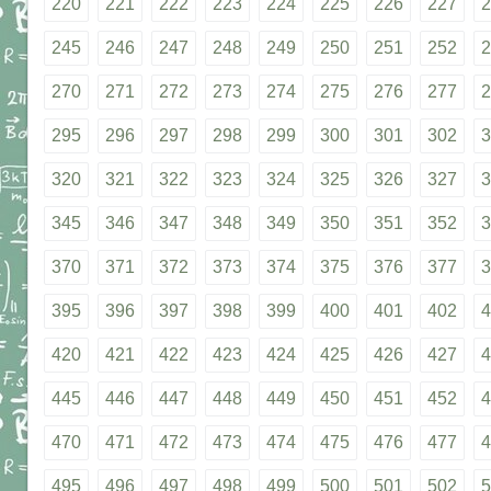
220
221
222
223
224
225
226
227
2
245
246
247
248
249
250
251
252
2
270
271
272
273
274
275
276
277
2
295
296
297
298
299
300
301
302
3
320
321
322
323
324
325
326
327
3
345
346
347
348
349
350
351
352
3
370
371
372
373
374
375
376
377
3
395
396
397
398
399
400
401
402
4
420
421
422
423
424
425
426
427
4
445
446
447
448
449
450
451
452
4
470
471
472
473
474
475
476
477
4
495
496
497
498
499
500
501
502
5