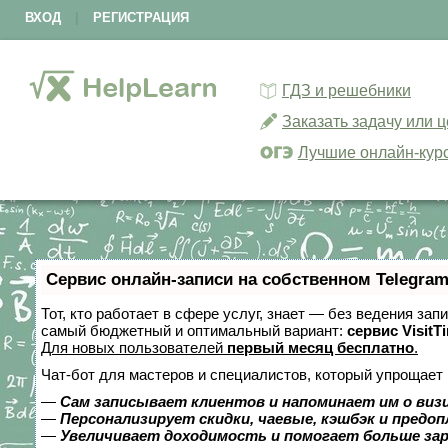
ВХОД
|
РЕГИСТРАЦИЯ
ГДЗ и решебники
Заказать задачу или 
Лучшие онлайн-кур
Сервис онлайн-записи на собственном Telegram
Тот, кто работает в сфере услуг, знает — без ведения за
самый бюджетный и оптимальный вариант:
сервис VisitT
Для новых пользователей
первый месяц бесплатно
.
Чат-бот для мастеров и специалистов, который упрощает 
—
Сам записывает клиентов и напоминает им о виз
—
Персонализирует скидки, чаевые, кэшбэк и предо
—
Увеличивает доходимость и помогает больше за