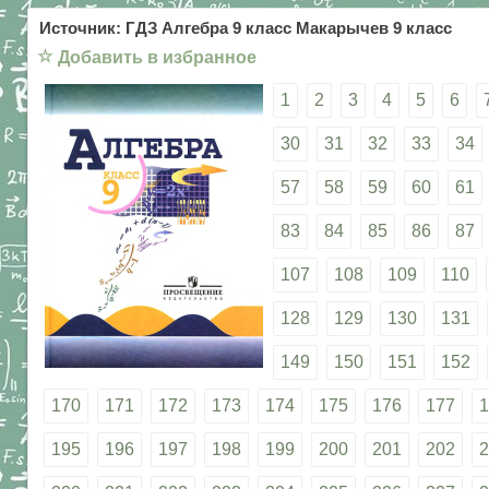
Источник: ГДЗ Алгебра 9 класс Макарычев 9 класс
☆
Добавить в избранное
1
2
3
4
5
6
30
31
32
33
34
57
58
59
60
61
83
84
85
86
87
107
108
109
110
128
129
130
131
149
150
151
152
170
171
172
173
174
175
176
177
1
195
196
197
198
199
200
201
202
2