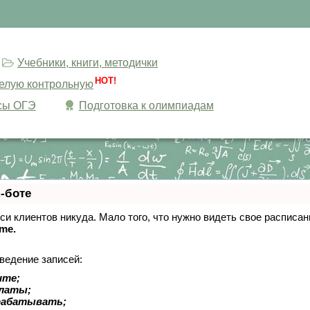
Учебники, книги, методички
HOT!
целую контрольную
сы ОГЭ
Подготовка к олимпиадам
-боте
писи клиентов никуда. Мало того, что нужно видеть свое расписа
ime.
ведение записей:
ите;
платы;
рабатывать;