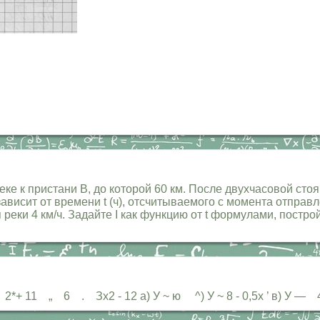
реке к пристани В, до которой 60 км. После двухчасовой сто
 зависит от времени t (ч), отсчитываемого с момента отпра
я реки 4 км/ч. Задайте I как функцию от t формулами, постр
2*+ 11 „ 6 . Зх2 - 12 а) У ~ ю ^) У ~ 8 - 0,5х ’ в) У —