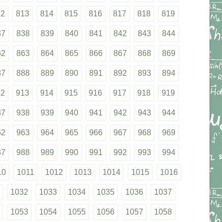
12
813
814
815
816
817
818
819
37
838
839
840
841
842
843
844
62
863
864
865
866
867
868
869
87
888
889
890
891
892
893
894
12
913
914
915
916
917
918
919
37
938
939
940
941
942
943
944
62
963
964
965
966
967
968
969
87
988
989
990
991
992
993
994
10
1011
1012
1013
1014
1015
1016
1032
1033
1034
1035
1036
1037
1053
1054
1055
1056
1057
1058