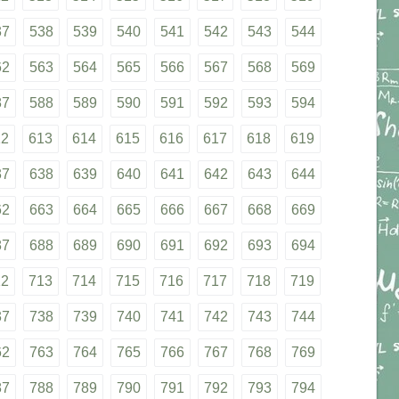
37
538
539
540
541
542
543
544
62
563
564
565
566
567
568
569
87
588
589
590
591
592
593
594
12
613
614
615
616
617
618
619
37
638
639
640
641
642
643
644
62
663
664
665
666
667
668
669
87
688
689
690
691
692
693
694
12
713
714
715
716
717
718
719
37
738
739
740
741
742
743
744
62
763
764
765
766
767
768
769
87
788
789
790
791
792
793
794