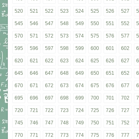
520
521
522
523
524
525
526
527
5
545
546
547
548
549
550
551
552
5
570
571
572
573
574
575
576
577
5
595
596
597
598
599
600
601
602
6
620
621
622
623
624
625
626
627
6
645
646
647
648
649
650
651
652
6
670
671
672
673
674
675
676
677
6
695
696
697
698
699
700
701
702
7
720
721
722
723
724
725
726
727
7
745
746
747
748
749
750
751
752
7
770
771
772
773
774
775
776
777
7