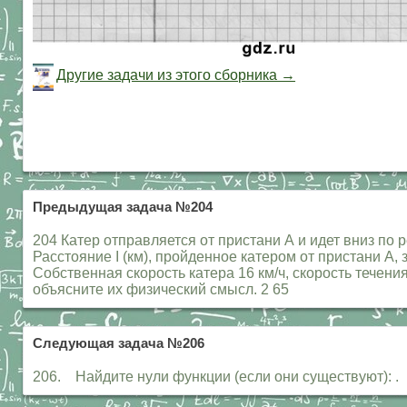
Другие задачи из этого сборника →
Предыдущая задача №204
204 Катер отправляется от пристани А и идет вниз по 
Расстояние I (км), пройденное катером от пристани А,
Собственная скорость катера 16 км/ч, скорость течени
объясните их физический смысл. 2 65
Следующая задача №206
206. Найдите нули функции (если они существуют): . 