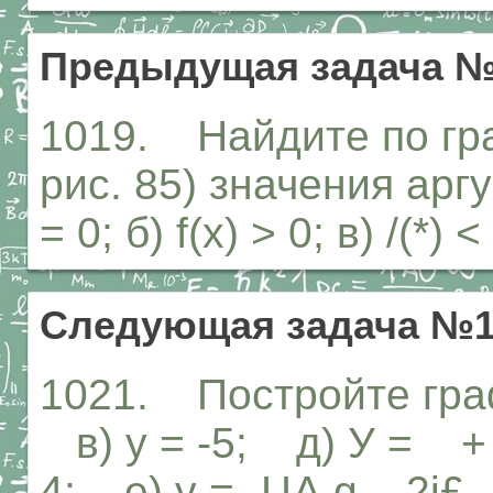
Предыдущая задача №
1019. Найдите по граф
рис. 85) значения аргу
= 0; б) f(x) > 0; в) /(*) <
Следующая задача №1
1021. Постройте графи
в) у = -5; д) У = + 3;
4; е) у = -ЦА g _ 2j£