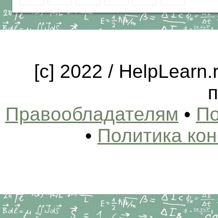
[c] 2022 / HelpLearn
п
Правообладателям
•
По
•
Политика ко