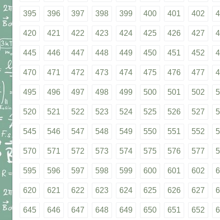
395
396
397
398
399
400
401
402
4
420
421
422
423
424
425
426
427
4
445
446
447
448
449
450
451
452
4
470
471
472
473
474
475
476
477
4
495
496
497
498
499
500
501
502
5
520
521
522
523
524
525
526
527
5
545
546
547
548
549
550
551
552
5
570
571
572
573
574
575
576
577
5
595
596
597
598
599
600
601
602
6
620
621
622
623
624
625
626
627
6
645
646
647
648
649
650
651
652
6