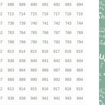
87
688
689
690
691
692
693
694
12
713
714
715
716
717
718
719
37
738
739
740
741
742
743
744
62
763
764
765
766
767
768
769
87
788
789
790
791
792
793
794
12
813
814
815
816
817
818
819
37
838
839
840
841
842
843
844
62
863
864
865
866
867
868
869
87
888
889
890
891
892
893
894
12
913
914
915
916
917
918
919
37
938
939
940
941
942
943
944