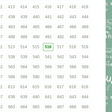
12
413
414
415
416
417
418
419
37
438
439
440
441
442
443
444
62
463
464
465
466
467
468
469
87
488
489
490
491
492
493
494
12
513
514
515
516
517
518
519
37
538
539
540
541
542
543
544
62
563
564
565
566
567
568
569
87
588
589
590
591
592
593
594
12
613
614
615
616
617
618
619
37
638
639
640
641
642
643
644
62
663
664
665
666
667
668
669