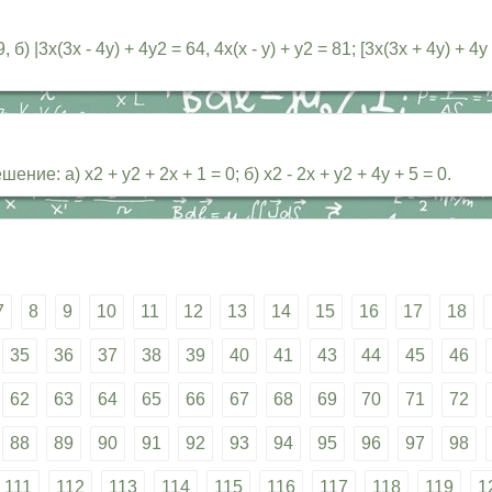
б) |3х(3х - 4у) + 4у2 = 64, 4х(х - у) + у2 = 81; [3х(3х + 4у) +
: а) х2 + у2 + 2х + 1 = 0; б) х2 - 2х + у2 + 4у + 5 = 0.
7
8
9
10
11
12
13
14
15
16
17
18
35
36
37
38
39
40
41
43
44
45
46
62
63
64
65
66
67
68
69
70
71
72
88
89
90
91
92
93
94
95
96
97
98
111
112
113
114
115
116
117
118
119
1