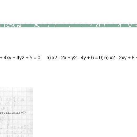
у + 4у2 + 5 = 0; в) х2 - 2х + у2 - 4у + 6 = 0; б) х2 - 2ху + 8 