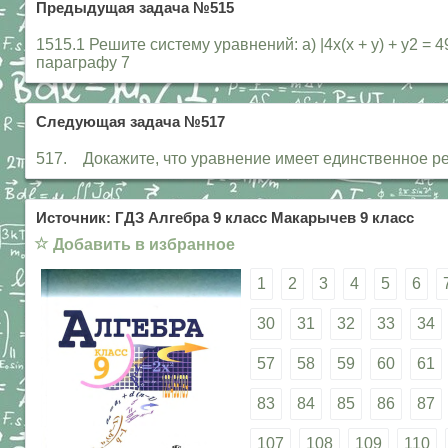
Предыдущая задача №515
1515.1 Решите систему уравнений: а) |4х(х + у) + у2 = 49, 
параграфу 7
Следующая задача №517
517. Докажите, что уравнение имеет единственное решение
Источник: ГДЗ Алгебра 9 класс Макарычев 9 класс
☆
Добавить в избранное
1
2
3
4
5
6
30
31
32
33
34
57
58
59
60
61
83
84
85
86
87
107
108
109
110