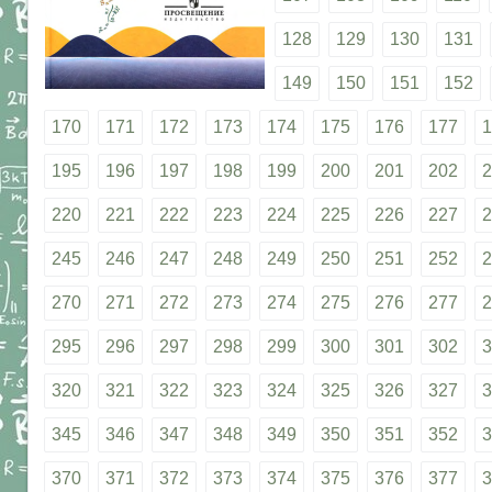
128
129
130
131
149
150
151
152
170
171
172
173
174
175
176
177
1
195
196
197
198
199
200
201
202
2
220
221
222
223
224
225
226
227
2
245
246
247
248
249
250
251
252
2
270
271
272
273
274
275
276
277
2
295
296
297
298
299
300
301
302
3
320
321
322
323
324
325
326
327
3
345
346
347
348
349
350
351
352
3
370
371
372
373
374
375
376
377
3