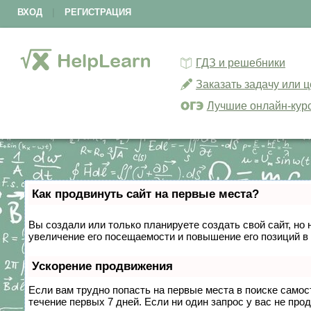
ВХОД
|
РЕГИСТРАЦИЯ
ГДЗ и решебники
Заказать задачу или 
Лучшие онлайн-кур
Как продвинуть сайт на первые места?
Вы создали или только планируете создать свой сайт, но 
увеличение его посещаемости и повышение его позиций в
Ускорение продвижения
Если вам трудно попасть на первые места в поиске само
течение первых 7 дней. Если ни один запрос у вас не прод