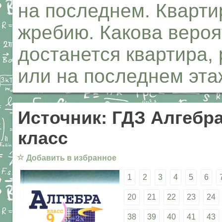
на последнем. Кварти
жребию. Какова вероят
достанется квартира,
или на последнем эт
Источник: ГДЗ Алгебра
класс
☆
Добавить в избранное
1
2
3
4
5
6
20
21
22
23
24
38
39
40
41
43