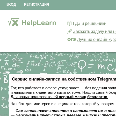
ВХОД
|
РЕГИСТРАЦИЯ
ГДЗ и решебники
Заказать задачу или 
Лучшие онлайн-кур
Сервис онлайн-записи на собственном Telegram
Тот, кто работает в сфере услуг, знает — без ведения зап
и напоминать клиентам о визитах тоже. Нашли самый бю
Для новых пользователей
первый месяц бесплатно
.
Чат-бот для мастеров и специалистов, который упрощает 
—
Сам записывает клиентов и напоминает им о виз
—
Персонализирует скидки, чаевые, кэшбэк и предо