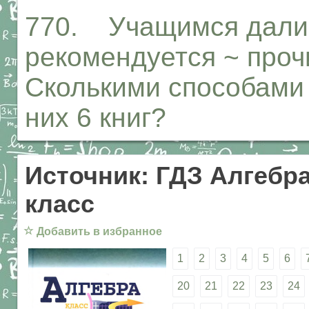
770. Учащимся дали с
рекомендуется ~ проч
Сколькими способами 
них 6 книг?
Источник: ГДЗ Алгебра
класс
☆
Добавить в избранное
1
2
3
4
5
6
20
21
22
23
24