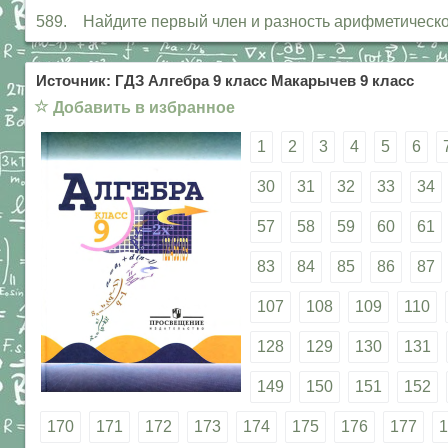
589. Найдите первый член и разность арифметической про
Источник: ГДЗ Алгебра 9 класс Макарычев 9 класс
☆
Добавить в избранное
1
2
3
4
5
6
30
31
32
33
34
57
58
59
60
61
83
84
85
86
87
107
108
109
110
128
129
130
131
149
150
151
152
170
171
172
173
174
175
176
177
1