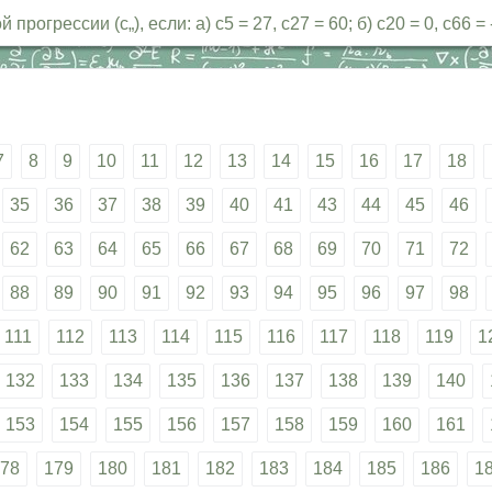
грессии (с„), если: а) с5 = 27, с27 = 60; б) с20 = 0, с66 = 
7
8
9
10
11
12
13
14
15
16
17
18
35
36
37
38
39
40
41
43
44
45
46
62
63
64
65
66
67
68
69
70
71
72
88
89
90
91
92
93
94
95
96
97
98
111
112
113
114
115
116
117
118
119
1
132
133
134
135
136
137
138
139
140
153
154
155
156
157
158
159
160
161
78
179
180
181
182
183
184
185
186
1