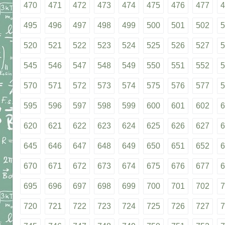
470
471
472
473
474
475
476
477
4
495
496
497
498
499
500
501
502
5
520
521
522
523
524
525
526
527
5
545
546
547
548
549
550
551
552
5
570
571
572
573
574
575
576
577
5
595
596
597
598
599
600
601
602
6
620
621
622
623
624
625
626
627
6
645
646
647
648
649
650
651
652
6
670
671
672
673
674
675
676
677
6
695
696
697
698
699
700
701
702
7
720
721
722
723
724
725
726
727
7