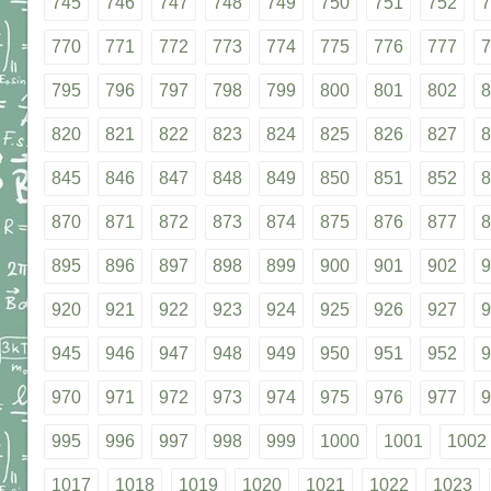
745
746
747
748
749
750
751
752
7
770
771
772
773
774
775
776
777
7
795
796
797
798
799
800
801
802
8
820
821
822
823
824
825
826
827
8
845
846
847
848
849
850
851
852
8
870
871
872
873
874
875
876
877
8
895
896
897
898
899
900
901
902
9
920
921
922
923
924
925
926
927
9
945
946
947
948
949
950
951
952
9
970
971
972
973
974
975
976
977
9
995
996
997
998
999
1000
1001
1002
1017
1018
1019
1020
1021
1022
1023