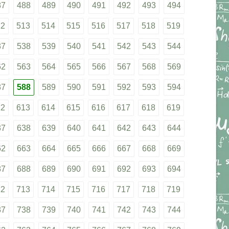
87
488
489
490
491
492
493
494
12
513
514
515
516
517
518
519
37
538
539
540
541
542
543
544
62
563
564
565
566
567
568
569
87
588
589
590
591
592
593
594
12
613
614
615
616
617
618
619
37
638
639
640
641
642
643
644
62
663
664
665
666
667
668
669
87
688
689
690
691
692
693
694
12
713
714
715
716
717
718
719
37
738
739
740
741
742
743
744