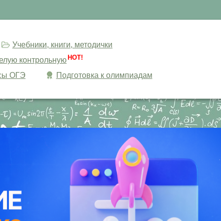
Учебники, книги, методички
HOT!
целую контрольную
сы ОГЭ
Подготовка к олимпиадам