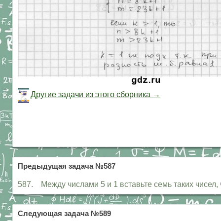
Другие задачи из этого сборника →
Предыдущая задача №587
587. Между числами 5 и 1 вставьте семь таких чисел
Следующая задача №589