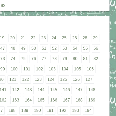
-92.
19
20
21
22
23
24
25
26
28
29
47
48
49
50
51
52
53
54
55
56
73
74
75
76
77
78
79
80
81
82
99
100
101
102
103
104
105
106
20
121
122
123
124
125
126
127
141
142
143
144
145
146
147
148
162
163
164
165
166
167
168
169
87
188
189
190
191
192
193
194