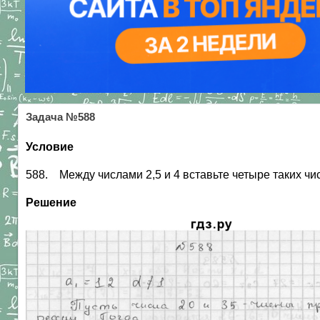
Задача №588
Условие
588. Между числами 2,5 и 4 вставьте четыре таких ч
Решение