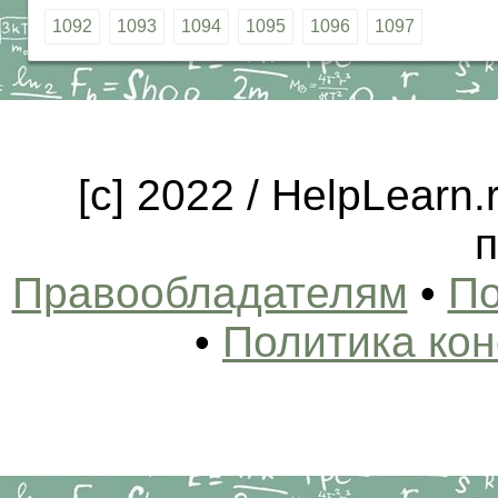
1092
1093
1094
1095
1096
1097
[c] 2022 / HelpLearn
п
Правообладателям
•
По
•
Политика ко