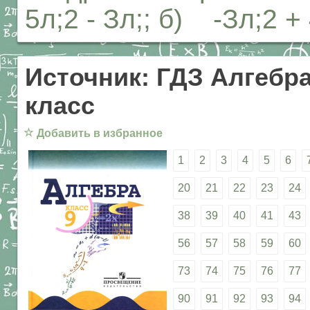
5л;2 - Зл;; б) -Зл;2 + 
Источник: ГДЗ Алгебра
класс
☆
Добавить в избранное
1
2
3
4
5
6
20
21
22
23
24
38
39
40
41
43
56
57
58
59
60
73
74
75
76
77
90
91
92
93
94