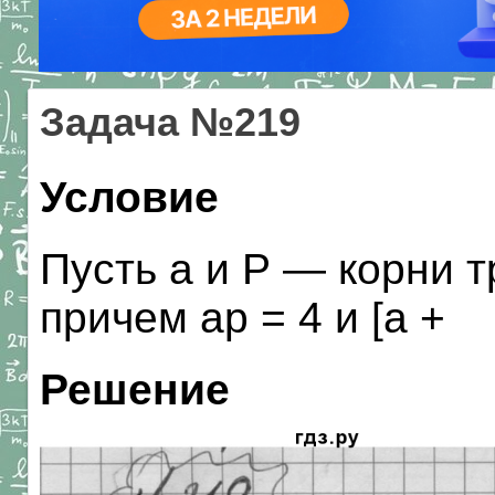
Задача №219
Условие
Пусть а и Р — корни т
причем ар = 4 и [а + 
Решение