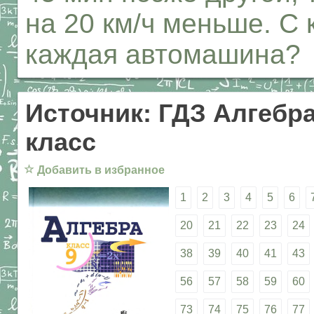
на 20 км/ч меньше. С
каждая автомашина?
Источник: ГДЗ Алгебра
класс
☆
Добавить в избранное
1
2
3
4
5
6
20
21
22
23
24
38
39
40
41
43
56
57
58
59
60
73
74
75
76
77