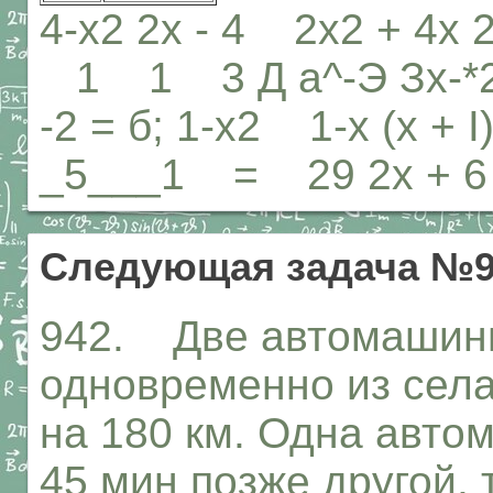
4-х2 2х - 4 2х2 + 4х 2
1 1 3 Д а^-Э Зх-*2 2х
-2 = б; 1-х2 1-х (х + I)
_5___1 = 29 2х + 
Следующая задача №9
942. Две автомашин
одновременно из села
на 180 км. Одна авто
45 мин позже другой, 