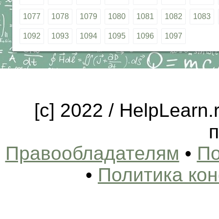
1077
1078
1079
1080
1081
1082
1083
1092
1093
1094
1095
1096
1097
[c] 2022 / HelpLearn
п
Правообладателям
•
По
•
Политика ко