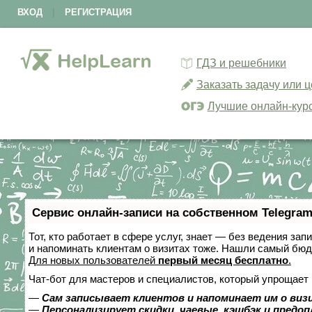
ВХОД
|
РЕГИСТРАЦИЯ
ГДЗ и решебники
Заказать задачу или 
Лучшие онлайн-кур
Сервис онлайн-записи на собственном Telegram
Тот, кто работает в сфере услуг, знает — без ведения зап
и напоминать клиентам о визитах тоже. Нашли самый бю
Для новых пользователей
первый месяц бесплатно
.
Чат-бот для мастеров и специалистов, который упрощает 
—
Сам записывает клиентов и напоминает им о виз
—
Персонализирует скидки, чаевые, кэшбэк и предо