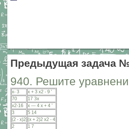
Предыдущая задача №
940. Решите уравне
х- 3
х + 3 х2 - 9 ’
70
17 Зх
х2-16
х — 4 х + 4 ’
3
5 14
(2 - х)2
(х + 2)2 х2 - 4
2
1 7