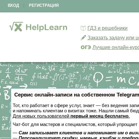
ВХОД
|
РЕГИСТРАЦИЯ
ГДЗ и решебники
Заказать задачу или 
Лучшие онлайн-кур
Сервис онлайн-записи на собственном Telegram
Тот, кто работает в сфере услуг, знает — без ведения зап
и напоминать клиентам о визитах тоже. Нашли самый бю
Для новых пользователей
первый месяц бесплатно
.
Чат-бот для мастеров и специалистов, который упрощает 
—
Сам записывает клиентов и напоминает им о виз
—
Персонализирует скидки, чаевые, кэшбэк и предо