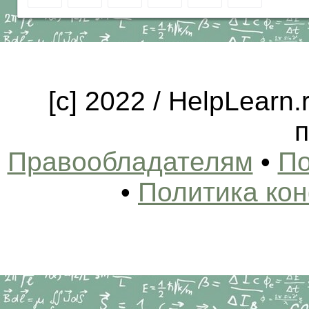
[c] 2022 / HelpLearn
п
Правообладателям
•
По
•
Политика ко