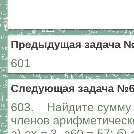
Предыдущая задача №
601
Следующая задача №6
603. Найдите сумму 
членов арифметическо
а) ах = 3, а60 = 57; б) 