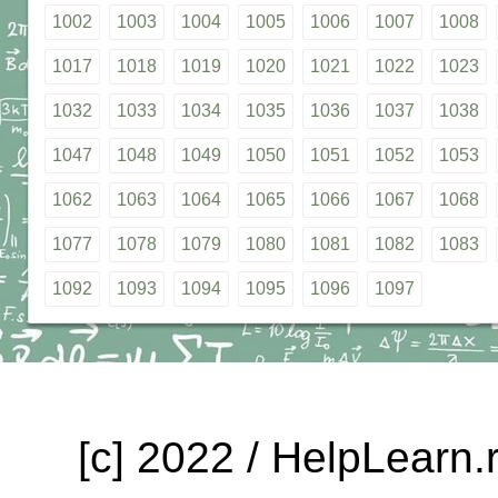
1002
1003
1004
1005
1006
1007
1008
1017
1018
1019
1020
1021
1022
1023
1032
1033
1034
1035
1036
1037
1038
1047
1048
1049
1050
1051
1052
1053
1062
1063
1064
1065
1066
1067
1068
1077
1078
1079
1080
1081
1082
1083
1092
1093
1094
1095
1096
1097
[c] 2022 / HelpLearn