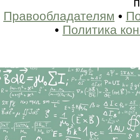
п
Правообладателям
•
По
•
Политика ко