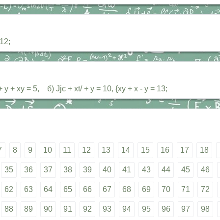
12;
+ ху = 5, б) Jjc + xt/ + у = 10, {ху + х - у = 13;
7
8
9
10
11
12
13
14
15
16
17
18
35
36
37
38
39
40
41
43
44
45
46
62
63
64
65
66
67
68
69
70
71
72
88
89
90
91
92
93
94
95
96
97
98