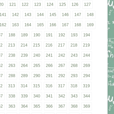
20
121
122
123
124
125
126
127
141
142
143
144
145
146
147
148
162
163
164
165
166
167
168
169
87
188
189
190
191
192
193
194
12
213
214
215
216
217
218
219
37
238
239
240
241
242
243
244
62
263
264
265
266
267
268
269
87
288
289
290
291
292
293
294
12
313
314
315
316
317
318
319
37
338
339
340
341
342
343
344
62
363
364
365
366
367
368
369