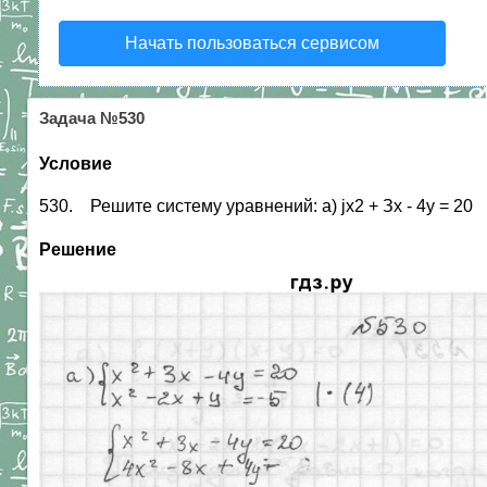
Начать пользоваться сервисом
Задача №530
Условие
530. Решите систему уравнений: а) jx2 + Зх - 4у = 20 б) |у
Решение