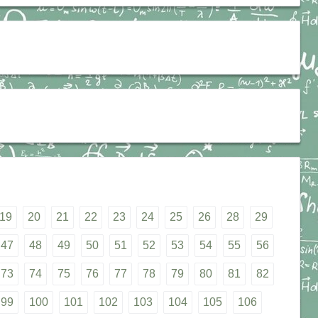
19
20
21
22
23
24
25
26
28
29
47
48
49
50
51
52
53
54
55
56
73
74
75
76
77
78
79
80
81
82
99
100
101
102
103
104
105
106