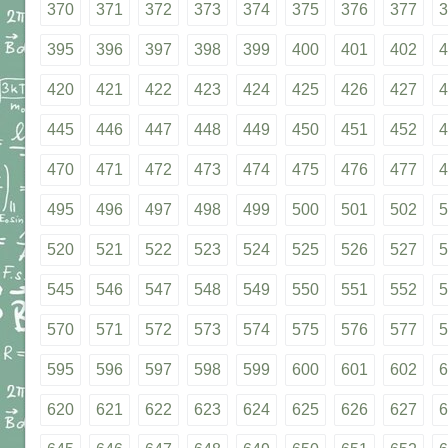
370
371
372
373
374
375
376
377
3
395
396
397
398
399
400
401
402
4
420
421
422
423
424
425
426
427
4
445
446
447
448
449
450
451
452
4
470
471
472
473
474
475
476
477
4
495
496
497
498
499
500
501
502
5
520
521
522
523
524
525
526
527
5
545
546
547
548
549
550
551
552
5
570
571
572
573
574
575
576
577
5
595
596
597
598
599
600
601
602
6
620
621
622
623
624
625
626
627
6