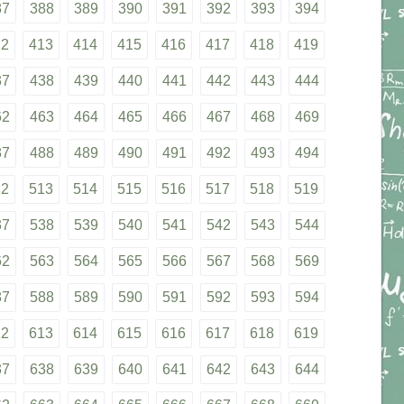
87
388
389
390
391
392
393
394
12
413
414
415
416
417
418
419
37
438
439
440
441
442
443
444
62
463
464
465
466
467
468
469
87
488
489
490
491
492
493
494
12
513
514
515
516
517
518
519
37
538
539
540
541
542
543
544
62
563
564
565
566
567
568
569
87
588
589
590
591
592
593
594
12
613
614
615
616
617
618
619
37
638
639
640
641
642
643
644