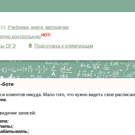
Учебники, книги, методички
HOT!
целую контрольную
сы ОГЭ
Подготовка к олимпиадам
-боте
писи клиентов никуда. Мало того, что нужно видеть свое расписа
ime.
ведение записей:
ите;
платы;
рабатывать;