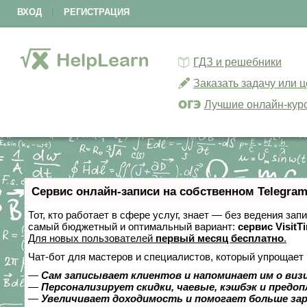
ВХОД
|
РЕГИСТРАЦИЯ
ГДЗ и решебники
Заказать задачу или 
Лучшие онлайн-кур
Сервис онлайн-записи на собственном Telegram
Тот, кто работает в сфере услуг, знает — без ведения за
самый бюджетный и оптимальный вариант:
сервис VisitT
Для новых пользователей
первый месяц бесплатно
.
Чат-бот для мастеров и специалистов, который упрощает 
—
Сам записывает клиентов и напоминает им о виз
—
Персонализирует скидки, чаевые, кэшбэк и предо
—
Увеличивает доходимость и помогает больше за