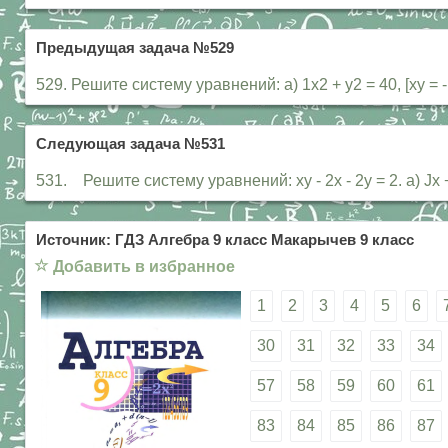
Предыдущая задача №529
529. Решите систему уравнений: а) 1х2 + у2 = 40, [ху = -
Следующая задача №531
531. Решите систему уравнений: ху - 2х - 2у = 2. a) Jx + у 
Источник: ГДЗ Алгебра 9 класс Макарычев 9 класс
☆
Добавить в избранное
1
2
3
4
5
6
30
31
32
33
34
57
58
59
60
61
83
84
85
86
87