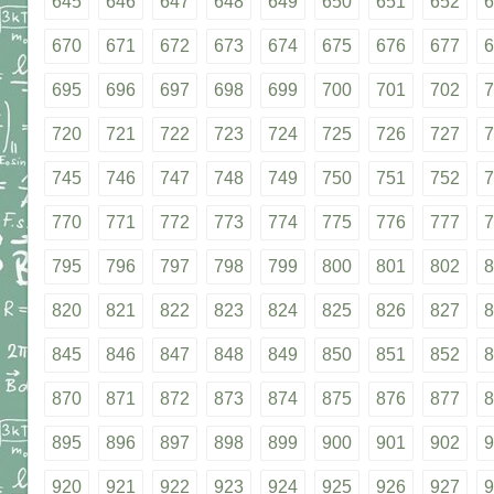
645
646
647
648
649
650
651
652
6
670
671
672
673
674
675
676
677
6
695
696
697
698
699
700
701
702
7
720
721
722
723
724
725
726
727
7
745
746
747
748
749
750
751
752
7
770
771
772
773
774
775
776
777
7
795
796
797
798
799
800
801
802
8
820
821
822
823
824
825
826
827
8
845
846
847
848
849
850
851
852
8
870
871
872
873
874
875
876
877
8
895
896
897
898
899
900
901
902
9
920
921
922
923
924
925
926
927
9