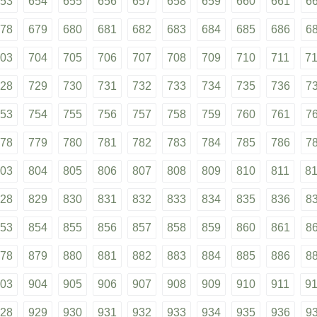
53
654
655
656
657
658
659
660
661
6
78
679
680
681
682
683
684
685
686
6
03
704
705
706
707
708
709
710
711
7
28
729
730
731
732
733
734
735
736
7
53
754
755
756
757
758
759
760
761
7
78
779
780
781
782
783
784
785
786
7
03
804
805
806
807
808
809
810
811
8
28
829
830
831
832
833
834
835
836
8
53
854
855
856
857
858
859
860
861
8
78
879
880
881
882
883
884
885
886
8
03
904
905
906
907
908
909
910
911
9
28
929
930
931
932
933
934
935
936
9