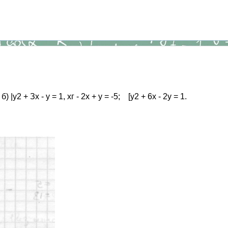
2 + Зх - у = 1, хг - 2х + у = -5; [у2 + 6х - 2у = 1.