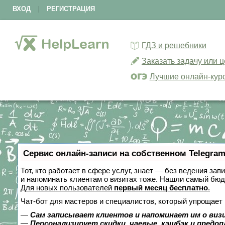
ВХОД
|
РЕГИСТРАЦИЯ
ГДЗ и решебники
Заказать задачу или 
Лучшие онлайн-кур
Сервис онлайн-записи на собственном Telegram
Тот, кто работает в сфере услуг, знает — без ведения зап
и напоминать клиентам о визитах тоже. Нашли самый бю
Для новых пользователей
первый месяц бесплатно
.
Чат-бот для мастеров и специалистов, который упрощает 
—
Сам записывает клиентов и напоминает им о виз
—
Персонализирует скидки, чаевые, кэшбэк и предо