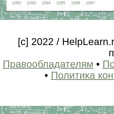
1092
1093
1094
1095
1096
1097
[c] 2022 / HelpLearn
п
Правообладателям
•
По
•
Политика ко