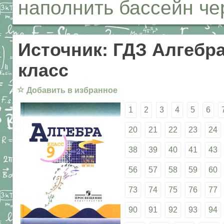
наполнить бассейн че
Источник: ГДЗ Алгебра
класс
☆
Добавить в избранное
1
2
3
4
5
6
20
21
22
23
24
38
39
40
41
43
56
57
58
59
60
73
74
75
76
77
90
91
92
93
94